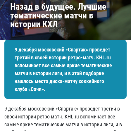
Назад в будущее. Лучшие
тематические матчи в
истории КХЛ
9 декабря московский «Спартак» проведет
третий в своей истории ретро-матч. KHL.ru
вспоминает все самые яркие тематические
матчи в истории лиги, и в этой подборке
нашлось место диско-матчу хоккейного
клуба «Сочи».
9 декабря московский «Спартак» проведет третий в
своей истории ретро-матч. KHL.ru вспоминает все
самые яркие тематические матчи в истории лиги, и в