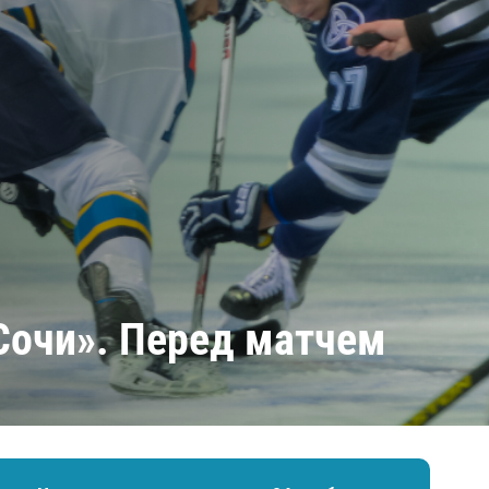
Амур
Барыс
Салават Юлаев
Сибирь
Сочи». Перед матчем