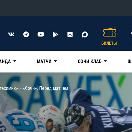
Конференция «Восток»
Дивизион Харламова
БИЛЕТЫ
Автомобилист
сляции
Ак Барс
АНДА
МАТЧИ
СОЧИ КЛАБ
Ш
Металлург Мг
Нефтехимик
 трансляции
техимик» – «Сочи». Перед матчем
Трактор
магазин
Дивизион Чернышева
Авангард
ние КХЛ
Адмирал