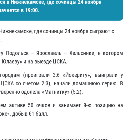
тся в Нижнекамске, где сочинцы 24 ноября
ачнется в 19:00.
 Нижнекамске, где сочинцы 24 ноября сыграют с
.
у Подольск – Ярославль – Хельсинки, в котором
у Юлаеву» и на выезде ЦСКА.
ородам (проиграли 3:6 «Йокериту», выиграли у
ли ЦСКА со счетом 2:3), начали домашнюю серию. В
веренно одолела «Магнитку» (5:2).
оем активе 50 очков и занимает 8-ю позицию на
оке», добыв 61 балл.