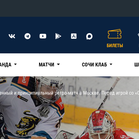
Конференция «Восток»
Дивизион Харламова
БИЛЕТЫ
Автомобилист
сляции
Ак Барс
АНДА
МАТЧИ
СОЧИ КЛАБ
Ш
Металлург Мг
Нефтехимик
 трансляции
бенный и принципиальный ретро-матч в Москве. Перед игрой со «
Трактор
магазин
Дивизион Чернышева
Авангард
ние КХЛ
Адмирал