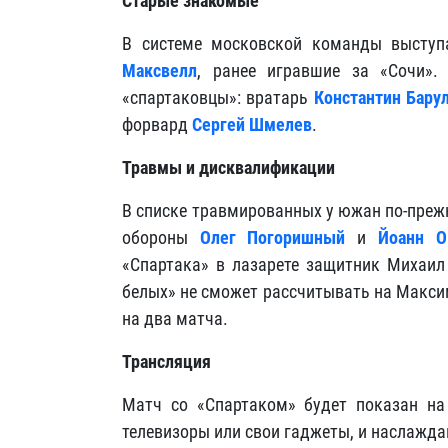
Старые знакомые
В системе московской команды высту
Максвелл
, ранее игравшие за «Сочи».
«спартаковцы»: вратарь
Константин Бару
форвард
Сергей Шмелев
.
Травмы и дисквалификации
В списке травмированных у южан по-прежн
обороны
Олег Погоришный
и
Йоанн О
«Спартака» в лазарете защитник Михаил 
белых» не сможет рассчитывать на Макс
на два матча.
Трансляция
Матч со «Спартаком» будет показан на
телевизоры или свои гаджеты, и наслажда