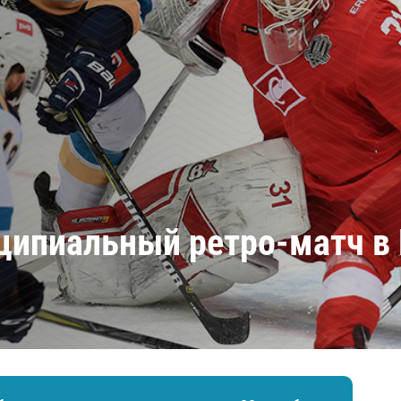
Амур
Барыс
Салават Юлаев
Сибирь
нципиальный ретро-матч в