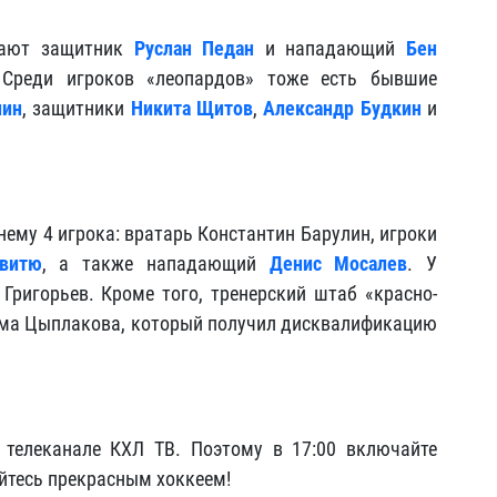
пают защитник
Руслан Педан
и нападающий
Бен
 Среди игроков «леопардов» тоже есть бывшие
лин
, защитники
Никита Щитов
,
Александр Будкин
и
ему 4 игрока: вратарь Константин Барулин, игроки
витю
, а также нападающий
Денис Мосалев
. У
Григорьев. Кроме того, тренерский штаб «красно-
има Цыплакова, который получил дисквалификацию
 телеканале КХЛ ТВ. Поэтому в 17:00 включайте
йтесь прекрасным хоккеем!