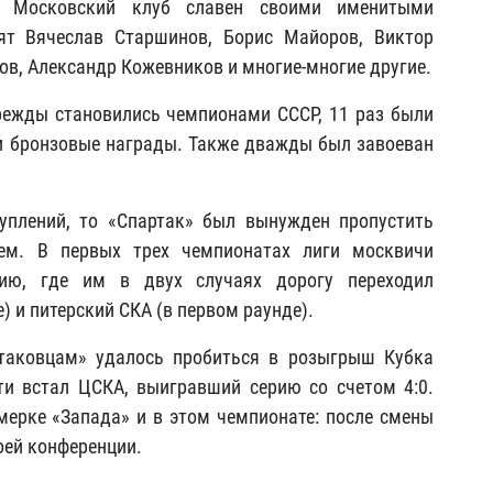
. Московский клуб славен своими именитыми
ят Вячеслав Старшинов, Борис Майоров, Виктор
в, Александр Кожевников и многие-многие другие.
режды становились чемпионами СССР, 11 раз были
и бронзовые награды. Также дважды был завоеван
уплений, то «Спартак» был вынужден пропустить
лем. В первых трех чемпионатах лиги москвичи
ию, где им в двух случаях дорогу переходил
) и питерский СКА (в первом раунде).
ртаковцам» удалось пробиться в розыгрыш Кубка
ути встал ЦСКА, выигравший серию со счетом 4:0.
ерке «Запада» и в этом чемпионате: после смены
оей конференции.