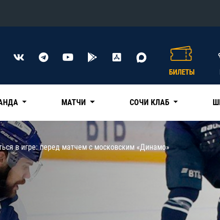
Конференция «Восток»
Дивизион Харламова
БИЛЕТЫ
Автомобилист
сляции
Ак Барс
АНДА
МАТЧИ
СОЧИ КЛАБ
Ш
Металлург Мг
Нефтехимик
 трансляции
ться в игре: перед матчем с московским «Динамо»
Трактор
магазин
Дивизион Чернышева
Авангард
ние КХЛ
Адмирал