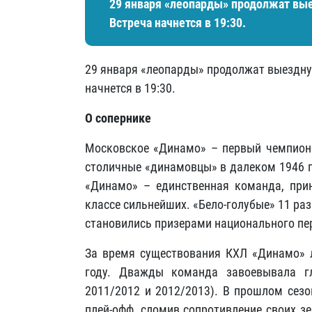
29 января «леопарды» продолжат вы
Встреча начнется в 19:30.
29 января «леопарды» продолжат выездну
начнется в 19:30.
О сопернике
Московское «Динамо» – первый чемпион 
столичные «динамовцы» в далеком 1946 г
«Динамо» – единственная команда, при
классе сильнейших. «Бело-голубые» 11 ра
становились призерами национального пе
За время существования КХЛ «Динамо» л
году. Дважды команда завоевывала г
2011/2012 и 2012/2013). В прошлом сез
плей-офф, сломив сопротивление своих з