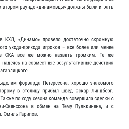
о втором раунде «динамовцы» должны были играть
ов КХЛ, «Динамо» провело достаточно скромную
го ухода-прихода игроков – все более или менее
 из СКА все же можно назвать громким. Те же
 надеясь на совместные результативные действия
Кагарлицкого.
выделим форварда Петерссона, хорошо знакомого
торому в столицу прибыл швед Оскар Линдберг.
 Также по ходу сезона команда совершила сделки с
ви-Свенссона в обмен на Тему Пулккинена, и с
ь Эмиль Гарипов.