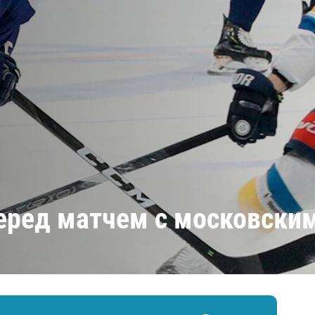
Амур
Барыс
Салават Юлаев
Сибирь
 перед матчем с московски