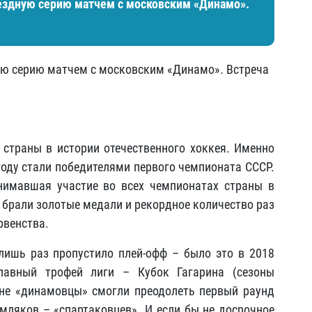
ездную серию матчем с московским «Динамо».
ю серию матчем с московским «Динамо». Встреча
страны в истории отечественного хоккея. Именно
оду стали победителями первого чемпионата СССР.
нимавшая участие во всех чемпионатах страны в
з брали золотые медали и рекордное количество раз
рвенства.
ишь раз пропустило плей-офф – было это в 2018
лавный трофей лиги – Кубок Гагарина (сезоны
оне «динамовцы» смогли преодолеть первый раунд
емляков – «спартаковцев». И если бы не досрочное