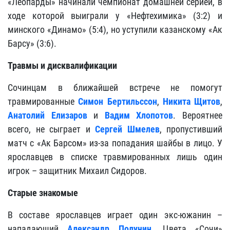
«Леопарды» начинали чемпионат домашней серией, в
ходе которой выиграли у «Нефтехимика» (3:2) и
минского «Динамо» (5:4), но уступили казанскому «Ак
Барсу» (3:6).
Травмы и дисквалификации
Сочинцам в ближайшей встрече не помогут
травмированные
Симон Бертильссон
,
Никита Щитов
,
Анатолий Елизаров
и
Вадим Хлопотов
. Вероятнее
всего, не сыграет и
Сергей Шмелев
, пропустивший
матч с «Ак Барсом» из-за попадания шайбы в лицо. У
ярославцев в списке травмированных лишь один
игрок – защитник Михаил Сидоров.
Старые знакомые
В составе ярославцев играет один экс-южанин –
нападающий
Александр Полунин
. Цвета «Сочи»