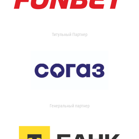
Титульный Партнер
Генеральный партнер