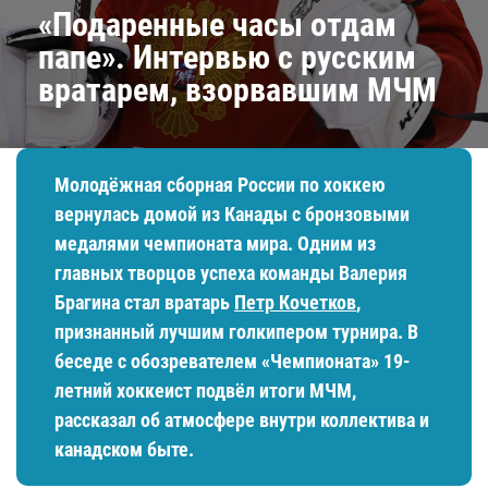
«Подаренные часы отдам
папе». Интервью с русским
вратарем, взорвавшим МЧМ
Молодёжная сборная России по хоккею
вернулась домой из Канады с бронзовыми
медалями чемпионата мира. Одним из
главных творцов успеха команды Валерия
Брагина стал вратарь
Петр Кочетков
,
признанный лучшим голкипером турнира. В
беседе с обозревателем «Чемпионата» 19-
летний хоккеист подвёл итоги МЧМ,
рассказал об атмосфере внутри коллектива и
канадском быте.