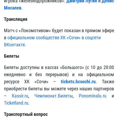
игрока «железнодорожников»:
Дмитрий Лугин
и
Денис
Мосалев
.
Трансляция
Матч с «Локомотивом» будет показан в прямом эфире
в
официальном сообществе ХК «Сочи» в соцсети
ВКонтакте
.
Билеты
Билеты доступны в кассах «Большого» (с 10 до 20:00
ежедневно и без перерывов) и на официальном
ресурсе ХК «Сочи» –
tickets.hcsochi.ru
. Также
приобрести билеты вы можете через наших партнеров
–
Kassir.ru
,
Чемпионат.Билеты
,
Ponominalu.ru
и
Ticketland.ru
.
Транспортный вопрос