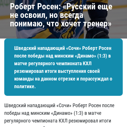
Роберт Росен: «Русский еще
не освоил, но всегда
понимаю, что хочет тренер»
Шведский нападающий «Сочи» Роберт Росен
после победы над минским «Динамо» (1:3) в
матче регулярного чемпионата КХЛ
резюмировал итоги выступления своей
команды на данном отрезке и порассуждал о
политике.
Шведский нападающий «Сочи» Роберт Росен после
победы над минским «Динамо» (1:3) в матче
регулярного чемпионата КХЛ резюмировал итоги