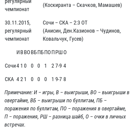
регулярный
(Коскиранта – Скачков, Мамашев)
чемпионат
30.11.2015,
Сочи – СКА – 2:3 ОТ
регулярный
(Анисин, Ден.Казионов – Чудинов,
чемпионат
Ковальчук, Гусев)
И
В
ВО
ВБ
ПБ
ПО
П
РШ
О
Сочи
4
1
0
0
0
1
2
7-9
4
СКА
4
2
1
0
0
0
1
9-7
8
Примечание: И – игры, В – выигрыши, ВО – выигрыши в
овертайме, ВБ – выигрыши по буллитам, ПБ –
поражения по буллитам, ПО – поражения в овертайме,
П – поражения, РШ – разница шайб, О – очки в личных
встречах.