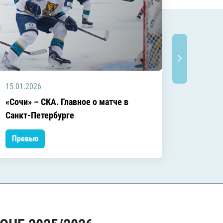
15.01.2026
04.01.2
«Сочи» – СКА. Главное о матче в
«Сочи»
Санкт-Петербурге
матче
Превью
Прев