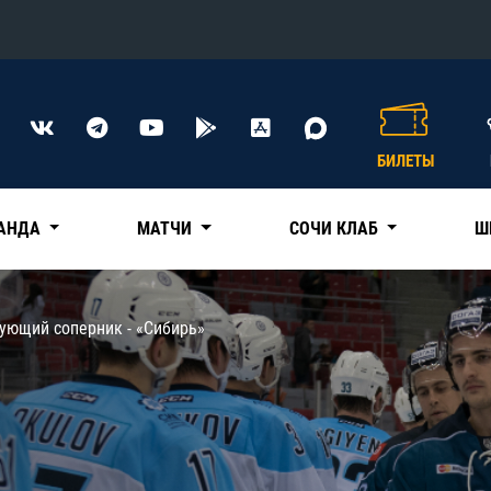
Конференция «Восток»
Дивизион Харламова
БИЛЕТЫ
Автомобилист
сляции
Ак Барс
АНДА
МАТЧИ
СОЧИ КЛАБ
Ш
Металлург Мг
Нефтехимик
 трансляции
ующий соперник - ​«Сибирь»
Трактор
магазин
Дивизион Чернышева
Авангард
ние КХЛ
Адмирал