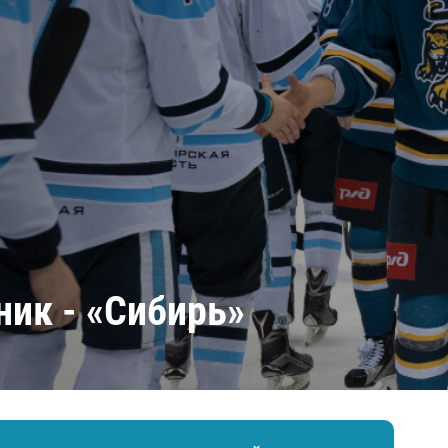
Амур
Барыс
Салават Юлаев
Сибирь
ик - ​«Сибирь»