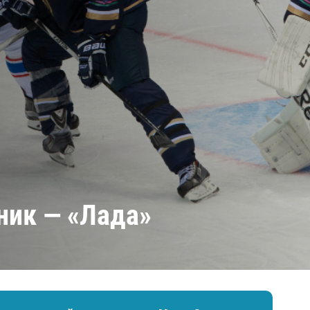
Амур
Барыс
Салават Юлаев
Сибирь
ник — «Лада»