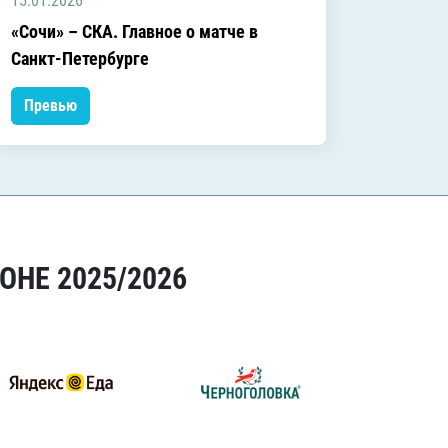
15.01.2026
04.01.2
«Сочи» – СКА. Главное о матче в
«Сочи»
Санкт-Петербурге
матче
Превью
Прев
ОНЕ 2025/2026