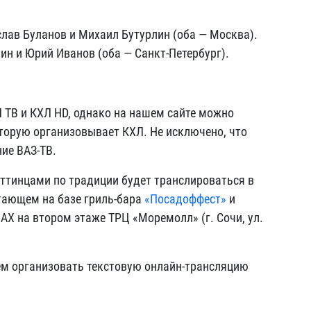
лав Буланов и Михаил Бутурлин (оба — Москва).
н и Юрий Иванов (оба — Санкт-Петербург).
Л ТВ и КХЛ HD, однако на нашем сайте можно
торую организовывает КХЛ. Не исключено, что
ие ВАЗ-ТВ.
яттинцами по традиции будет транслироваться в
тающем на базе гриль-бара
«Посадоффест»
и
X на втором этаже ТРЦ «Моремолл» (г. Сочи, ул.
ем организовать текстовую онлайн-трансляцию