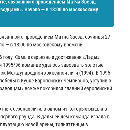
ате, связанной с проведением Матча Звезд,
аводцами». Начало — в 18:00 по московскому
связанной с проведением Матча Звезд, сочинцы 27
ло — в 18:00 по московскому времени.
976 году. Самые серьезные достижения «Лады»
 и 1995/96 команде удалось завоевать золотые
ок Международной хоккейной лиги (1994). В 1995
победы в Кубке Европейских чемпионов, уступив в
озаводцам» все же покорился главный европейский
ютных сезонах лиги, в одном из которых вышла в
р первого раунда. В дальнейшем команда играла в
ксплуатацию новой арены, тольяттинцы в