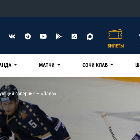
Конференция «Восток»
Дивизион Харламова
БИЛЕТЫ
Автомобилист
сляции
Ак Барс
АНДА
МАТЧИ
СОЧИ КЛАБ
Ш
Металлург Мг
Нефтехимик
 трансляции
ующий соперник — «Лада»
Трактор
магазин
Дивизион Чернышева
Авангард
ние КХЛ
Адмирал