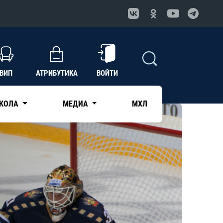
ВИП
АТРИБУТИКА
ВОЙТИ
КОЛА
МЕДИА
МХЛ