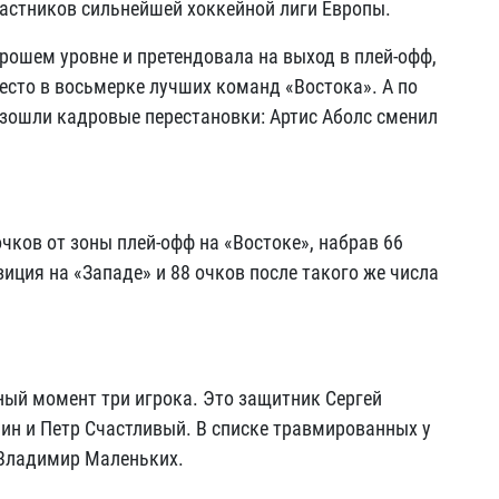
частников сильнейшей хоккейной лиги Европы.
ошем уровне и претендовала на выход в плей-офф,
место в восьмерке лучших команд «Востока». А по
зошли кадровые перестановки: Артис Аболс сменил
чков от зоны плей-офф на «Востоке», набрав 66
озиция на «Западе» и 88 очков после такого же числа
ный момент три игрока. Это защитник Сергей
ин и Петр Счастливый. В списке травмированных у
 Владимир Маленьких.