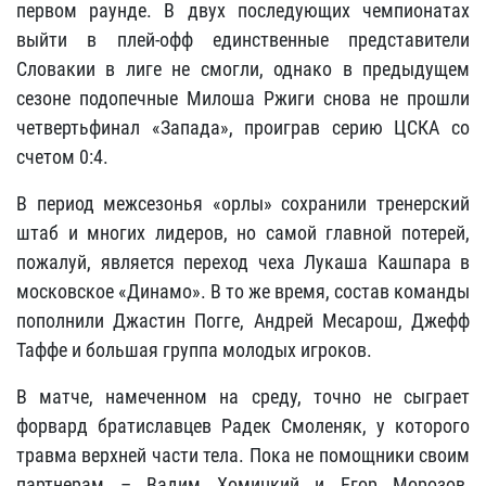
первом раунде. В двух последующих чемпионатах
выйти в плей-офф единственные представители
Словакии в лиге не смогли, однако в предыдущем
сезоне подопечные Милоша Ржиги снова не прошли
четвертьфинал «Запада», проиграв серию ЦСКА со
счетом 0:4.
В период межсезонья «орлы» сохранили тренерский
штаб и многих лидеров, но самой главной потерей,
пожалуй, является переход чеха Лукаша Кашпара в
московское «Динамо». В то же время, состав команды
пополнили Джастин Погге, Андрей Месарош, Джефф
Таффе и большая группа молодых игроков.
В матче, намеченном на среду, точно не сыграет
форвард братиславцев Радек Смоленяк, у которого
травма верхней части тела. Пока не помощники своим
партнерам – Вадим Хомицкий и Егор Морозов,