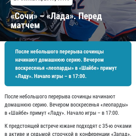
«Сочи» – «Лада». Перед
матчем
После небольшого перерыва сочинцы
начинают домашнюю серию. Вечером
воскресенья «леопарды» в «Шайбе» примут
«Ладу». Начало игры – в 17:00.
После небольшого перерыва сочинцы начинают
домашнюю серию. Вечером воскресенья «леопарды»
в «Шайбе» примут «Ладу». Начало игры – в 17:00.
К предстоящей встрече южане подходят с 35-ю очками
в активе и седьмой строчкой в конференции «Запад».