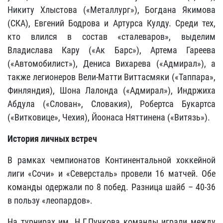
Никиту Хлыстова («Металлург»), Богдана Якимова
(СКА), Евгений Бодрова и Артурса Кулду. Среди тех,
кто влился в состав «сталеваров», выделим
Владислава Кару («Ак Барс»), Артема Гареева
(«Автомобилист»), Дениса Вихарева («Адмирал»), а
также легионеров Вели-Матти Виттасмяки («Таппара»,
Финляндия), Шона Лалонда («Адмирал»), Индржиха
Абдула («Слован», Словакия), Робертса Букартса
(«Витковице», Чехия), Йоонаса Няттинена («Витязь»).
История личных встреч
В рамках чемпионатов Континентальной хоккейной
лиги «Сочи» и «Северсталь» провели 16 матчей. Обе
команды одержали по 8 побед. Разница шайб – 40-36
в пользу «леопардов».
На турнирах им. Н.Г.Пучкова команды играли между