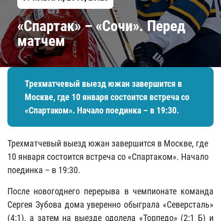
«Спартак» – «Сочи». Перед
матчем
Трехматчевый выезд южан завершится в
Москве, где 10 января состоится встреча со
«Спартаком». Начало поединка – в 19:30.
Трехматчевый выезд южан завершится в Москве, где
10 января состоится встреча со «Спартаком». Начало
поединка – в 19:30.
После новогоднего перерыва в чемпионате команда
Сергея Зубова дома уверенно обыграла «Северсталь»
(4:1), а затем на выезде одолела «Торпедо» (2:1 Б) и