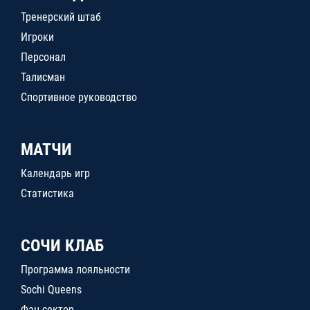
Тренерский штаб
Игроки
Персонал
Талисман
Спортивное руководство
МАТЧИ
Календарь игр
Статистика
СОЧИ КЛАБ
Программа лояльности
Sochi Queens
Фан-сектор