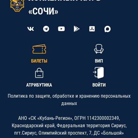
«СОЧИ»
БИЛЕТЫ
ВИП
АТРИБУТИКА
ВОЙТИ
Политика по защите, обработке и хранению персональных
данных
АНО «СК «Кубань-Регион», ОГРН 1142300002349,
Краснодарский край, Федеральная территория Сириус,
пгт.Сириус, Олимпийский проспект, 7, ДС «Большой»