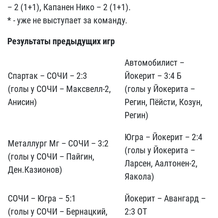
– 2 (1+1), Капанен Нико – 2 (1+1).
* - уже не выступает за команду.
Результаты предыдущих игр
Автомобилист –
Спартак – СОЧИ – 2:3
Йокерит – 3:4 Б
(голы у СОЧИ – Максвелл-2,
(голы у Йокерита –
Анисин)
Регин, Пёйсти, Козун,
Регин)
Югра – Йокерит – 2:4
Металлург Мг – СОЧИ – 3:2
(голы у Йокерита –
(голы у СОЧИ – Пайгин,
Ларсен, Аалтонен-2,
Ден.Казионов)
Яакола)
СОЧИ – Югра – 5:1
Йокерит – Авангард –
(голы у СОЧИ – Бернацкий,
2:3 ОТ