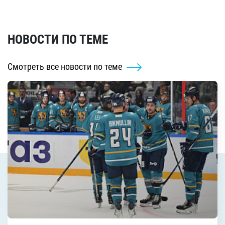
НОВОСТИ ПО ТЕМЕ
Смотреть все новости по теме