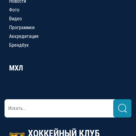
Новости
Фото
Видео
Программки
Аккредитация
Брендбук
МХЛ
ХОККЕЙНЫЙ КЛУБ