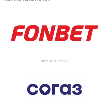
Титульный Партнер