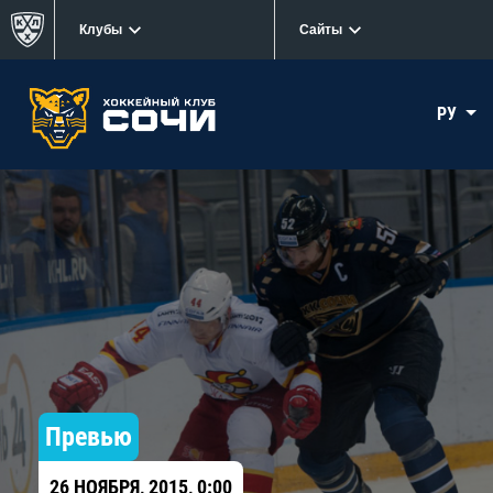
Клубы
Сайты
РУ
Превью
26 НОЯБРЯ, 2015, 0:00