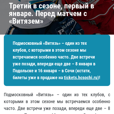
​Третий в сезоне, первый в
январе. Перед матчем с
«Витязем»
Подмосковный «Витязь» – один из тех
клубов, с которыми в этом сезоне мы
встречаемся особенно часто. Две встречи
уже позади, впереди еще две – 8 января в
Подольске и 16 января – в Сочи (кстати,
билеты уже в продаже на
tickets.hcsochi.ru
)!
Подмосковный «Витязь» – один из тех клубов, с
которыми в этом сезоне мы встречаемся особенно
часто. Две встречи уже позади, впереди еще две – 8