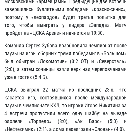
московскими «армейцами». Предыдущие две встречи
завершились буллитными победами «красно-синих»,
поэтому у «леопардов» будет третья попытка для
того, чтобы выиграть у лидера «Запада». Матч
пройдет на «ЦСКА Арене» и начнется в 19:30.
Команда Сергея Зубова возобновила чемпионат после
паузы на игры сборных тремя победами: в «Большом»
был обыгран «Локомотив» (3:2 ОТ) и «Северсталь»
(2:0), а затем сочинцы взяли верх над череповчанами
уже в гостях (5:4 Б).
ЦСКА выиграл 22 матча из последних 23-х. Что
касается игр, состоявшихся после международной
паузы в чемпионате КХЛ, то игроки Игоря Никитина за
4 встречи пропустили всего одну шайбу: на выезде
одолели «Торпедо» (3:0), «Ак Барс» (5:0) и
«Нефтехимик» (2:1), а дома переиграли «Слован» (4:0).