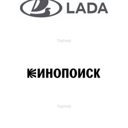
Партнер
Партнер