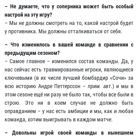
– Не думаете, что у соперника может быть особый
настрой на эту игру?
– Мы не должны смотреть на то, какой настрой будет
у противника. Мы должны отталкиваться от себя.
– Что изменилось в вашей команде в сравнении с
предыдущим сезоном?
– Самое главное – изменился состав команды. Да, у
нас сейчас есть травмированные игроки, являющиеся
ключевыми (в их числе лучший бомбардир «Сочи» за
всю историю Андре Петтерссон –
прим. авт
.) и мы в
этом сезоне ещё ни разу не было так, чтобы все были в
строю. Это ни в коем случае не должно быть
оправданием – у нас есть амбиции и мы, как и любая
команда, хотим выигрывать в каждом матче.
– Довольны игрой своей команды в нынешнем