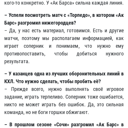
кого-то конкретно. У «Ак Барса» сильна каждая линия.
– Успели посмотреть матч с «Торпедо», в котором «Ак
Барс» разгромил нижегородцев?
– Да, у нас есть материал, готовимся. Есть и другие
матчи, поэтому мы располагаем информацией, как
играет соперник и понимаем, что нужно ему
противопоставить, чтобы добиться нужного
результата.
– У казанцев одна из лучших оборонительных линий в
КХЛ. Что нужно сделать, чтобы пробить её?
– Прежде всего, нужно выполнять своё игровое
задание, играть терпеливо. Соперник тоже ошибается,
никто не может играть без ошибок. Да, это сильная
команда, но не боги горшки обжигают.
– В прошлом сезоне «Сочи» разгромил «Ак Барс» в