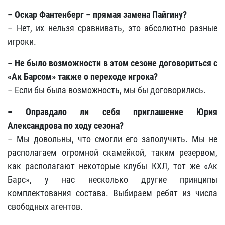
– Оскар Фантенберг – прямая замена Пайгину?
– Нет, их нельзя сравнивать, это абсолютно разные
игроки.
– Не было возможности в этом сезоне договориться с
«Ак Барсом» также о переходе игрока?
– Если бы была возможность, мы бы договорились.
– Оправдало ли себя приглашение Юрия
Александрова по ходу сезона?
– Мы довольны, что смогли его заполучить. Мы не
располагаем огромной скамейкой, таким резервом,
как располагают некоторые клубы КХЛ, тот же «Ак
Барс», у нас несколько другие принципы
комплектования состава. Выбираем ребят из числа
свободных агентов.