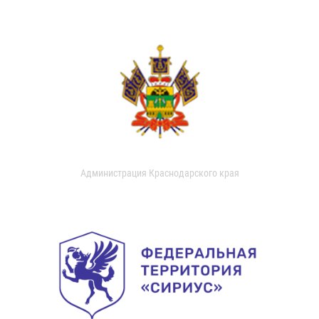
Администрация Краснодарского края