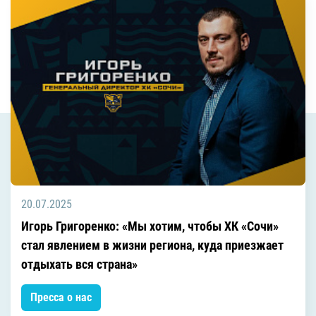
20.07.2025
Игорь Григоренко: «Мы хотим, чтобы ХК «Сочи»
стал явлением в жизни региона, куда приезжает
отдыхать вся страна»
Пресса о нас