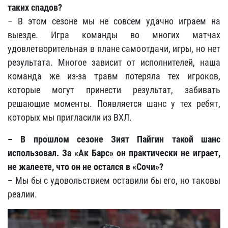
таких спадов?
– В этом сезоне мы не совсем удачно играем на
выезде. Игра команды во многих матчах
удовлетворительная в плане самоотдачи, игры, но нет
результата. Многое зависит от исполнителей, наша
команда же из-за травм потеряла тех игроков,
которые могут принести результат, забивать
решающие моменты. Появляется шанс у тех ребят,
которых мы пригласили из ВХЛ.
– В прошлом сезоне Зият Пайгин такой шанс
использовал. За «Ак Барс» он практически не играет,
не жалеете, что он не остался в «Сочи»?
– Мы бы с удовольствием оставили бы его, но таковы
реалии.