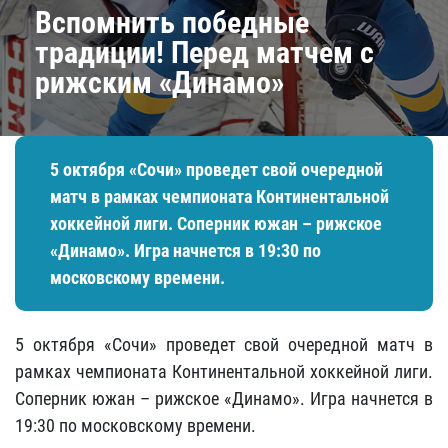
Вспомнить победные
традиции! Перед матчем с
рижским «Динамо»
5 октября «Сочи» проведет свой очередной
матч в рамках чемпионата Континентальной
хоккейной лиги. Соперник южан – рижское
«Динамо». Игра начнется в 19:30 по
московскому времени.
5 октября «Сочи» проведет свой очередной матч в
рамках чемпионата Континентальной хоккейной лиги.
Соперник южан – рижское «Динамо». Игра начнется в
19:30 по московскому времени.