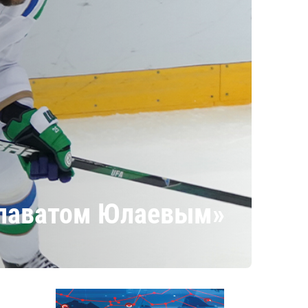
алаватом Юлаевым»