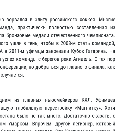
о ворвался в элиту российского хоккея. Многие
манда, практически полностью составленная из
ла бронзовые медали отечественного чемпионата.
ного ушли в тень, чтобы в 2008-м стать командой,
А в 2011-м уфимцы завоевали Кубок Гагарина. На
успех команды с берегов реки Агидель. С тех пор
онференции, но добраться до главного финала, как
получается.
одним из главных ньюсмейкеров КХЛ. Уфимцев
ившую глобальную перестройку «Магнитку». Хотя
остана было не так много. Достаточно сказать, с
м Умарком. Впрочем, другой легионер, который