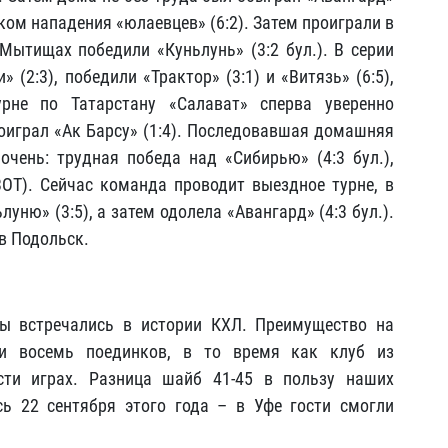
ском нападения «юлаевцев» (6:2). Затем проиграли в
 Мытищах победили «Куньлунь» (3:2 бул.). В серии
(2:3), победили «Трактор» (3:1) и «Витязь» (6:5),
урне по Татарстану «Салават» сперва уверенно
роиграл «Ак Барсу» (1:4). Последовавшая домашняя
чень: трудная победа над «Сибирью» (4:3 бул.),
3ОТ). Сейчас команда проводит выездное турне, в
уню» (3:5), а затем одолела «Авангард» (4:3 бул.).
в Подольск.
ы встречались в истории КХЛ. Преимущество на
ли восемь поединков, в то время как клуб из
сти играх. Разница шайб 41-45 в пользу наших
ь 22 сентября этого года – в Уфе гости смогли