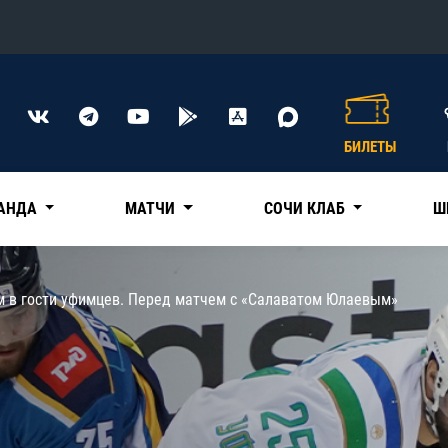
Конференция «Восток»
Дивизион Харламова
БИЛЕТЫ
Автомобилист
сляции
Ак Барс
АНДА
МАТЧИ
СОЧИ КЛАБ
Ш
Металлург Мг
Нефтехимик
 трансляции
 в гости уфимцев. Перед матчем с «Салаватом Юлаевым»
Трактор
магазин
Дивизион Чернышева
Авангард
ние КХЛ
Адмирал