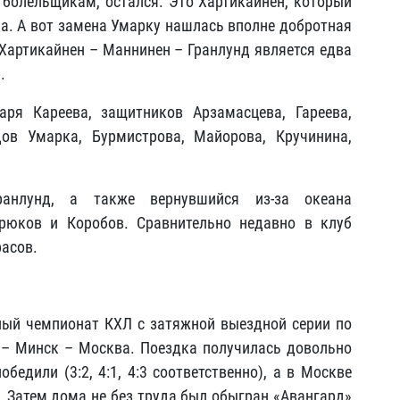
болельщикам, остался. Это Хартикайнен, который
да. А вот замена Умарку нашлась вполне добротная
 Хартикайнен – Маннинен – Гранлунд является едва
.
ря Кареева, защитников Арзамасцева, Гареева,
дов Умарка, Бурмистрова, Майорова, Кручинина,
анлунд, а также вернувшийся из-за океана
рюков и Коробов. Сравнительно недавно в клуб
расов.
ный чемпионат КХЛ с затяжной выездной серии по
– Минск – Москва. Поездка получилась довольно
бедили (3:2, 4:1, 4:3 соответственно), а в Москве
). Затем дома не без труда был обыгран «Авангард»