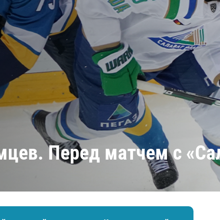
Амур
Барыс
Салават Юлаев
Сибирь
мцев. Перед матчем с «С