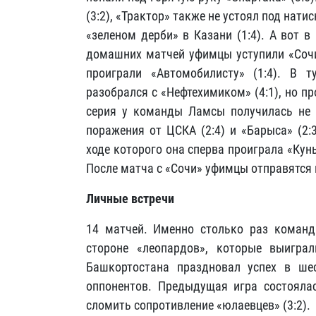
(3:2), «Трактор» также не устоял под нати
«зеленом дерби» в Казани (1:4). А вот в
домашних матчей уфимцы уступили «Сочи» 
проиграли «Автомобилисту» (1:4). В т
разобрался с «Нефтехимиком» (4:1), но п
серия у команды Ламсы получилась не о
поражения от ЦСКА (2:4) и «Барыса» (2:
ходе которого она сперва проиграла «Куньл
После матча с «Сочи» уфимцы отправятся 
Личные встречи
14 матчей. Именно столько раз команд
стороне «леопардов», которые выигра
Башкортостана праздновал успех в ше
оппонентов. Предыдущая игра состоялас
сломить сопротивление «юлаевцев» (3:2).