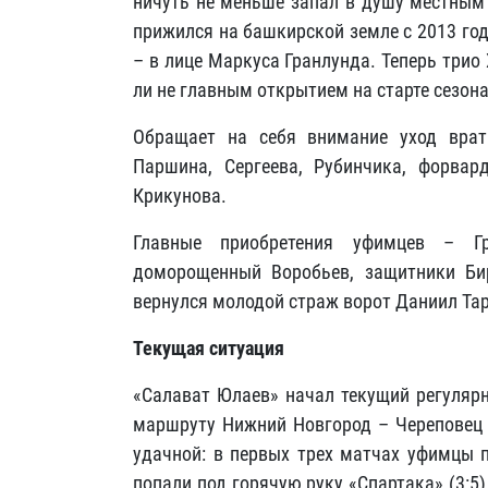
ничуть не меньше запал в душу местным 
прижился на башкирской земле с 2013 го
– в лице Маркуса Гранлунда. Теперь трио
ли не главным открытием на старте сезона
Обращает на себя внимание уход врата
Паршина, Сергеева, Рубинчика, форвар
Крикунова.
Главные приобретения уфимцев – Гр
доморощенный Воробьев, защитники Би
вернулся молодой страж ворот Даниил Та
Текущая ситуация
«Салават Юлаев» начал текущий регуляр
маршруту Нижний Новгород – Череповец 
удачной: в первых трех матчах уфимцы по
попали под горячую руку «Спартака» (3:5