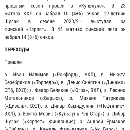
прошлый сезон провел в «Куньлуне». В 23
матчах КХЛ он набрал 10 (4+6) очков. 27-летний
Шулак в сезоне 2020/21 выступал за
финский «Кярпят». В 45 матчах финский лиги он
набрал 14 (8+6) очков.
ПЕРЕХОДЫ
Пришли
в. Иван Налимов («Рокфорд», АХЛ), в. Никита
Серебряков («Торпедо»), в. Денис Синягин («Динамо»
СПб, ВХЛ); з. Федор Беляков («Югра», ВХЛ), з. Леонид
Метальников («Барыс»), з. Михаил Патрикеев
(«Дизель», ВХЛ), з. Динар Хамидуллин («Нефтяник»,
ВХЛ), з. Войтех Мозик («Куньлунь Ред Стар»), з. Либор
Шулак («Кярпят», Финляндия), з. Андрей Ермаков
(«Сибирь»), з. Камиль Фазылзянов («Ак Барс»), з.