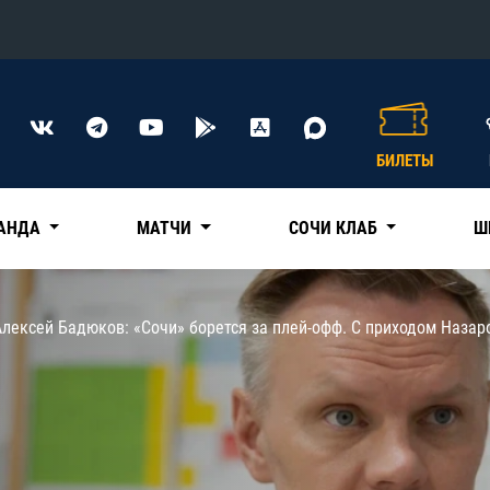
Конференция «Восток»
Дивизион Харламова
БИЛЕТЫ
Автомобилист
сляции
Ак Барс
АНДА
МАТЧИ
СОЧИ КЛАБ
Ш
Металлург Мг
Нефтехимик
 трансляции
Алексей Бадюков: «Сочи» борется за плей-офф. С приходом Назар
Трактор
магазин
Дивизион Чернышева
Авангард
ние КХЛ
Адмирал