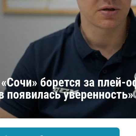
Амур
Барыс
Салават Юлаев
Сибирь
«Сочи» борется за плей-о
в появилась уверенность»