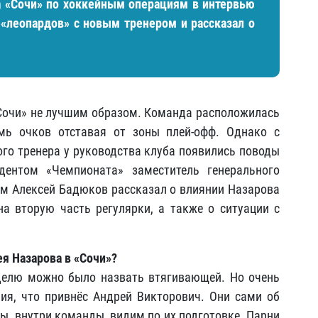
а «Сочи» по хоккейным операциям в интервью
«леопардов» с новым тренером и рассказал о
Сочи» не лучшим образом. Команда расположилась
мь очков отставая от зоны плей-офф. Однако с
ого тренера у руководства клуба появились поводы
дентом «Чемпионата» заместитель генерального
м Алексей Бадюков рассказал о влиянии Назарова
а вторую часть регулярки, а также о ситуации с
я Назарова в «Сочи»?
еделю можно было назвать втягивающей. Но очень
ия, что привнёс Андрей Викторович. Они сами об
ы, внутри команды, видим по их подготовке. Парни