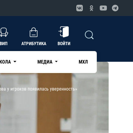
ВИП
АТРИБУТИКА
ВОЙТИ
КОЛА
МЕДИА
МХЛ
ова у игроков появилась уверенность»