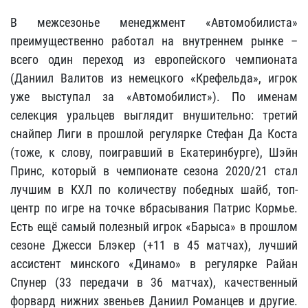
В межсезонье менеджмент «Автомобилиста»
преимущественно работал на внутреннем рынке –
всего один переход из европейского чемпионата
(Даниил Валитов из немецкого «Крефельда», игрок
уже выступал за «Автомобилист»). По именам
селекция уральцев выглядит внушительно: третий
снайпер Лиги в прошлой регулярке Стефан Да Коста
(тоже, к слову, поигравший в Екатеринбурге), Шэйн
Принс, который в чемпионате сезона 2020/21 стал
лучшим в КХЛ по количеству победных шайб, топ-
центр по игре на точке вбрасывания Патрис Кормье.
Есть ещё самый полезный игрок «Барыса» в прошлом
сезоне Джесси Блэкер (+11 в 45 матчах), лучший
ассистент минского «Динамо» в регулярке Райан
Спунер (33 передачи в 36 матчах), качественный
форвард нижних звеньев Даниил Романцев и другие.