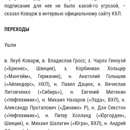
подписание для нее не было какой-то угрозой, –
сказал Коварж в интервью официальному сайту КХЛ.
ПЕРЕХОДЫ
Ушли
в. Якуб Коварж, в. Владислав Гросс; з. Чарлз Геноуэй
(«Брюнес», Швеция), з. Корбиниан Хольцер
(«Мангейм», Германия), н. Анатолий Голышев
(«Айлендерс», НХЛ), н. Павел Дацюк, н. Вячеслав
Литовченко («Сибирь»), н. Евгений Митякин
(«Нефтехимик»), н. Михаил Назаров («Лада», ВХЛ), н.
Александр Протапович («Динамо» Р), н. Дэн Секстон
(«Нефтехимик»), н. Питер Холланд («Юргорден»,
Швеция), н. Михаил Шалагин («Югра», ВХЛ), н. Андрей