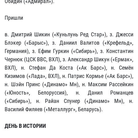
Обидин («Адмирал»).
Пришли
в. Дмитрий Шикин («Куньлунь Ред Стар»), з. Джесси
Блэкер («Барыс»), з. Даниил Валитов («Крефельд»,
Германия), з. Ефим Гуркин («Сибирь»), з. Константин
Чернюк (ЦСК ВВС, ВХЛ), з. Александр Шикун («Ермак»,
ВХЛ), н. Стефан Да Коста («Ак Барс»), н. Семён
Кизимов («Лада», ВХЛ), н. Патрис Кормье («Ак Барс»),
н. Шэйн Принс («Динамо» Мн), н. Максим Рассейкин
(«Юность», Белоруссия), н. Данил Романцев
(«Сибирь»), н. Райан Спунер («Динамо» Мн), н.
Василий Филяев («Металлург», Беларусь).
ДЕНЬ В ИСТОРИИ