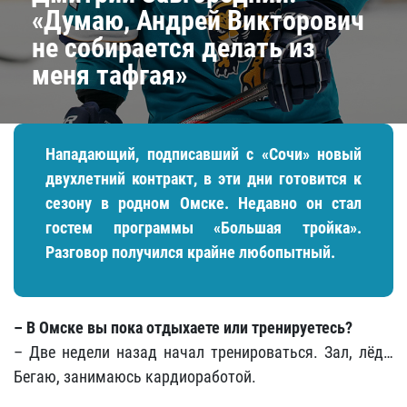
«Думаю, Андрей Викторович
не собирается делать из
меня тафгая»
Нападающий, подписавший с «Сочи» новый
двухлетний контракт, в эти дни готовится к
сезону в родном Омске. Недавно он стал
гостем программы «Большая тройка».
Разговор получился крайне любопытный.
– В Омске вы пока отдыхаете или тренируетесь?
– Две недели назад начал тренироваться. Зал, лёд…
Бегаю, занимаюсь кардиоработой.