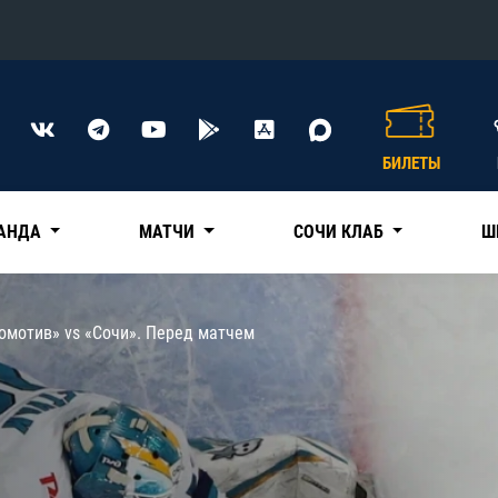
Конференция «Восток»
Дивизион Харламова
БИЛЕТЫ
Автомобилист
сляции
Ак Барс
АНДА
МАТЧИ
СОЧИ КЛАБ
Ш
Металлург Мг
Нефтехимик
 трансляции
омотив» vs «Сочи». Перед матчем
Трактор
магазин
Дивизион Чернышева
Авангард
ние КХЛ
Адмирал