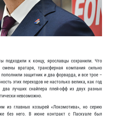
ты подходили к концу, ярославцы сохранили. Что
м смены вратаря, трансферная компания сильно
ополнили защитник и два форварда, и все трое –
ость этих переходов не настолько велика, как год
б два лучших снайпера плей-офф из двух разных
ктически невозможно.
им из главных козырей «Локомотива», но серию
же без него. В июне контракт с Паскуале был