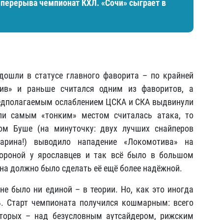
 перерыва чемпионат КХЛ. «Сочи» сыграет в
дошли в статусе главного фаворита – по крайней
тив» и раньше считался одним из фаворитов, а
редполагаемым ослаблением ЦСКА и СКА выдвинули
ли самым «тонким» местом считалась атака, то
м Буше (на минуточку: двух лучших снайперов
арина!) выводило нападение «Локомотива» на
бороной у ярославцев и так всё было в большом
на должно было сделать её ещё более надёжной.
не было ни единой – в теории. Но, как это иногда
ь. Старт чемпионата получился кошмарным: всего
оторых – над безусловным аутсайдером, рижским