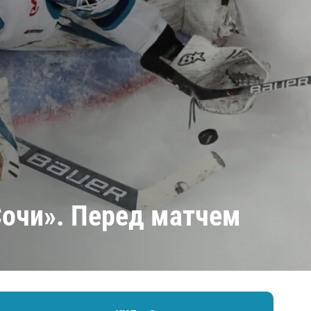
Амур
Барыс
Салават Юлаев
Сибирь
Сочи». Перед матчем