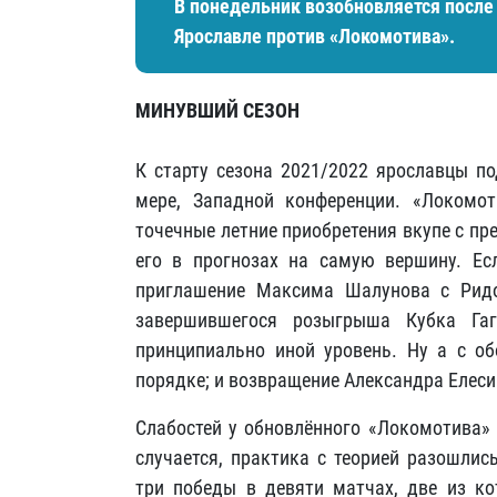
В понедельник возобновляется после
Ярославле против «Локомотива».
МИНУВШИЙ СЕЗОН
К старту сезона 2021/2022 ярославцы по
мере, Западной конференции. «Локомо
точечные летние приобретения вкупе с п
его в прогнозах на самую вершину. Ес
приглашение Максима Шалунова с Ридо
завершившегося розыгрыша Кубка Гаг
принципиально иной уровень. Ну а с о
порядке; и возвращение Александра Елеси
Слабостей у обновлённого «Локомотива» 
случается, практика с теорией разошлис
три победы в девяти матчах, две из к