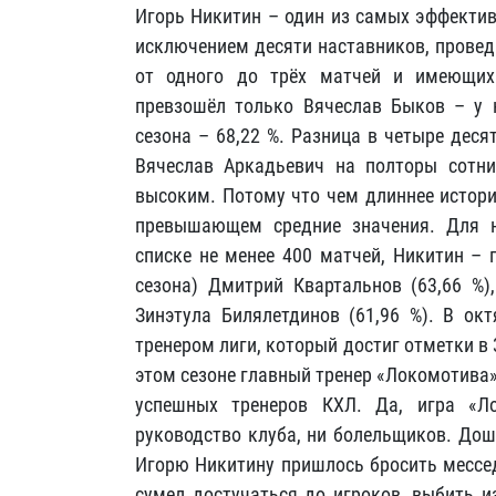
Игорь Никитин – один из самых эффектив
исключением десяти наставников, провед
от одного до трёх матчей и имеющих 
превзошёл только Вячеслав Быков – у н
сезона – 68,22 %. Разница в четыре деся
Вячеслав Аркадьевич на полторы сотни
высоким. Потому что чем длиннее истори
превышающем средние значения. Для н
списке не менее 400 матчей, Никитин – 
сезона) Дмитрий Квартальнов (63,66 %),
Зинэтула Билялетдинов (61,96 %). В ок
тренером лиги, который достиг отметки в 3
этом сезоне главный тренер «Локомотива»
успешных тренеров КХЛ. Да, игра «Л
руководство клуба, ни болельщиков. Дош
Игорю Никитину пришлось бросить мессед
сумел достучаться до игроков, выбить и