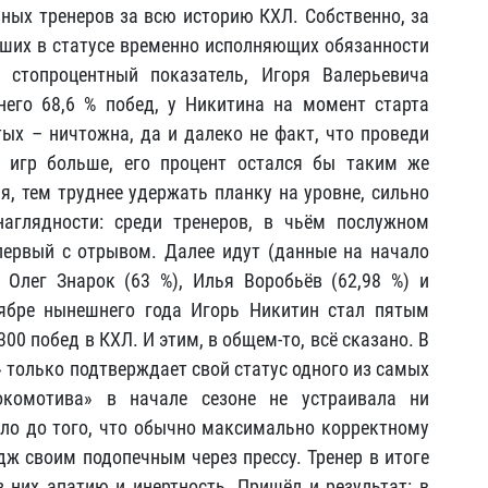
ных тренеров за всю историю КХЛ. Собственно, за
ших в статусе временно исполняющих обязанности
стопроцентный показатель, Игоря Валерьевича
его 68,6 % побед, у Никитина на момент старта
тых – ничтожна, да и далеко не факт, что проведи
 игр больше, его процент остался бы таким же
я, тем труднее удержать планку на уровне, сильно
аглядности: среди тренеров, в чьём послужном
первый с отрывом. Далее идут (данные на начало
 Олег Знарок (63 %), Илья Воробьёв (62,98 %) и
тябре нынешнего года Игорь Никитин стал пятым
00 побед в КХЛ. И этим, в общем-то, всё сказано. В
 только подтверждает свой статус одного из самых
окомотива» в начале сезоне не устраивала ни
ло до того, что обычно максимально корректному
ж своим подопечным через прессу. Тренер в итоге
з них апатию и инертность. Пришёл и результат: в