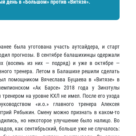
ый день в «Большом» против «Витязя».
анее была уготована участь аутсайдера, и старт
рдил прогнозы. В сентябре балашихинцы одержали
х (восемь из них — подряд) и уже в октябре —
вного тренера. Летом в Балашихе решили сделать
был помощником Вячеслава Буцаева в «Витязе» в
 чемпионском «Ак Барсе» 2018 года у Зинэтулы
 тренером на уровне КХЛ не имел. После его ухода
ководством «и.о.» главного тренера Алексея
итрий Рябыкин. Смену можно признать в каком-то
дились, но некоторое улучшение было налицо. Во
адов, как сентябрьский, больше уже не случалось: