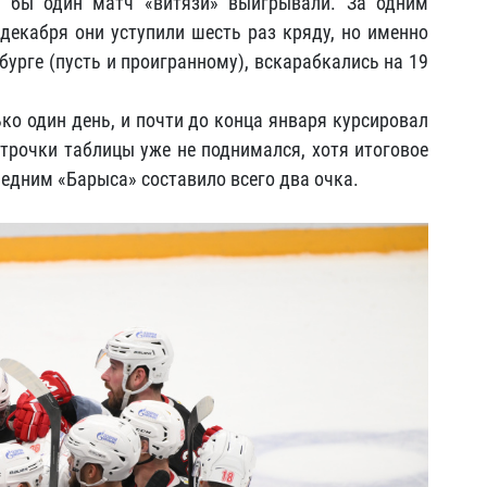
тя бы один матч «витязи» выигрывали. За одним
декабря они уступили шесть раз кряду, но именно
бурге (пусть и проигранному), вскарабкались на 19
ко один день, и почти до конца января курсировал
строчки таблицы уже не поднимался, хотя итоговое
едним «Барыса» составило всего два очка.