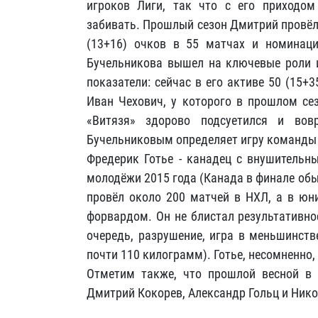
игроков Лиги, так что с его приходо
забивать. Прошлый сезон Дмитрий провёл 
(13+16) очков в 55 матчах и номинаци
Бучельникова вышел на ключевые роли и
показатели: сейчас в его активе 50 (15+
Иван Чехович, у которого в прошлом се
«Витязя» здорово подсуетился и вов
Бучельниковым определяет игру команды 
Фредерик Готье - канадец с внушительн
молодёжи 2015 года (Канада в финале обы
провёл около 200 матчей в НХЛ, а в юн
форвардом. Он не блистал результативно
очередь, разрушение, игра в меньшинств
почти 110 килограмм). Готье, несомненно,
Отметим также, что прошлой весной в «
Дмитрий Кокорев, Александр Гольц и Ник