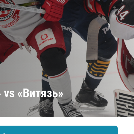
Амур
Барыс
Салават Юлаев
Сибирь
 vs «Витязь»