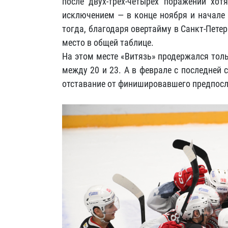
после двух-трёх-четырёх поражений хо
исключением — в конце ноября и начале 
тогда, благодаря овертайму в Санкт-Петер
место в общей таблице.
На этом месте «Витязь» продержался толь
между 20 и 23. А в феврале с последней 
отставание от финишировавшего предпосл