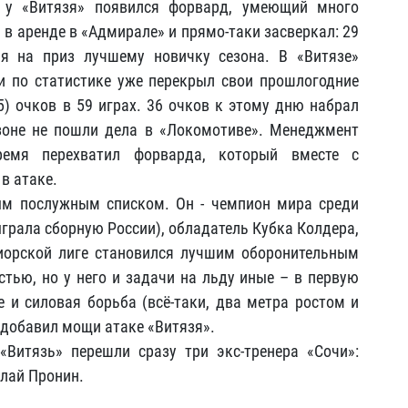
м у «Витязя» появился форвард, умеющий много
в аренде в «Адмирале» и прямо-таки засверкал: 29
я на приз лучшему новичку сезона. В «Витязе»
 по статистике уже перекрыл свои прошлогодние
35) очков в 59 играх. 36 очков к этому дню набрал
зоне не пошли дела в «Локомотиве». Менеджмент
ремя перехватил форварда, который вместе с
в атаке.
ым послужным списком. Он - чемпион мира среди
грала сборную России), обладатель Кубка Колдера,
иорской лиге становился лучшим оборонительным
стью, но у него и задачи на льду иные – в первую
е и силовая борьба (всё-таки, два метра ростом и
 добавил мощи атаке «Витязя».
Витязь» перешли сразу три экс-тренера «Сочи»:
олай Пронин.