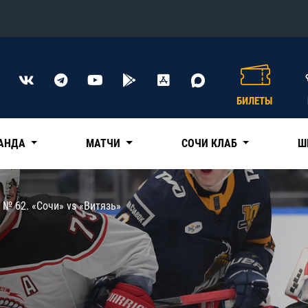
Конференция «Восток»
Дивизион Харламова
БИЛЕТЫ
Автомобилист
сляции
Ак Барс
АНДА
МАТЧИ
СОЧИ КЛАБ
Ш
Металлург Мг
Нефтехимик
 трансляции
 № 62. «Сочи» vs «Витязь»
Трактор
магазин
Дивизион Чернышева
Авангард
ние КХЛ
Адмирал