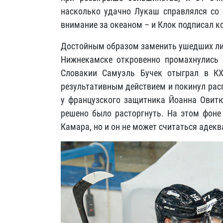
насколько удачно Лукаш справлялся со 
внимание за океаном – и Клок подписал к
Достойным образом заменить ушедших лид
Нижнекамске откровенно промахнулись 
Словакии Самуэль Бучек отыграл в КХ
результативным действием и покинул рас
у французского защитника Йоанна Овитю
решено было расторгнуть. На этом фоне
Камара, но и он не может считаться адекв