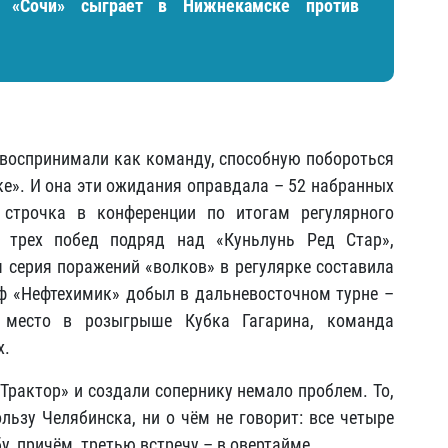
 «Сочи» сыграет в Нижнекамске против
воспринимали как команду, способную побороться
ке». И она эти ожидания оправдала – 52 набранных
 строчка в конференции по итогам регулярного
 трех побед подряд над «Куньлунь Ред Стар»,
 серия поражений «волков» в регулярке составила
офф «Нефтехимик» добыл в дальневосточном турне –
 место в розыгрыше Кубка Гагарина, команда
х.
Трактор» и создали сопернику немало проблем. То,
ользу Челябинска, ни о чём не говорит: все четыре
, причём, третью встречу – в овертайме.