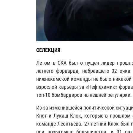
СЕЛЕКЦИЯ
Летом в СКА был отпущен лидер прошло
летнего форварда, набравшего 32 очка 
нижнекамской команды не было никакой 
взрослой карьеры за «Нефтехимик» форвар
топ-10 бомбардиров нынешней регулярки.
Из-за изменившейся политической ситуац
Кнот и Лукаш Клок, которые в прошлом 
команде Леонтьева. 27-летний Клок был 
при розыгрыше большинства, и 31 очк