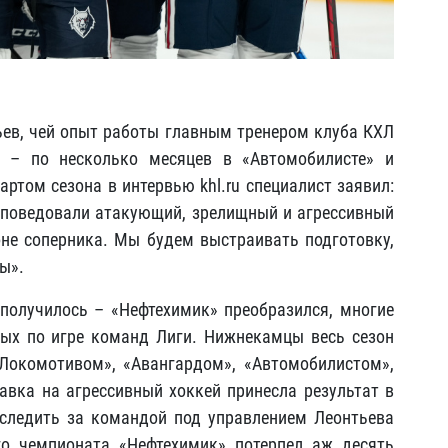
ев,
чей опыт работы главным тренером клуба КХЛ
 – по несколько месяцев в «Автомобилисте» и
тартом сезона
в интервью
khl
.ru
специалист заявил:
роповедовали атакующий, зрелищный и агрессивный
зоне соперника. Мы будем выстраивать подготовку,
ы».
получилось – «Нефтехимик» преобразился, многие
ых по игре команд Лиги. Нижнекамцы весь сезон
Локомотивом», «Авангардом», «Автомобилистом»,
вка на агрессивный хоккей принесла результат в
 следить за командой под управлением Леонтьева
го чемпионата «Нефтехимик» потерпел аж десять