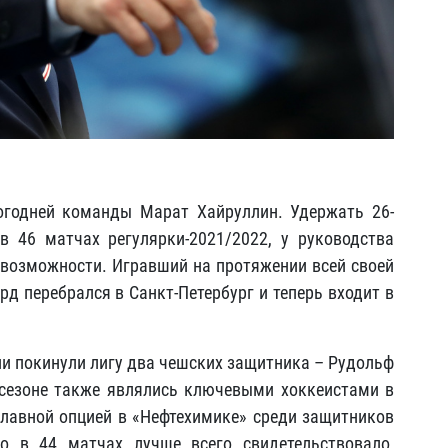
годней команды Марат Хайруллин. Удержать 26-
в 46 матчах регулярки-2021/2022, у руководства
возможности. Игравший на протяжении всей своей
д перебрался в Санкт-Петербург и теперь входит в
ии покинули лигу два чешских защитника – Рудольф
сезоне также являлись ключевыми хоккеистами в
главной опцией в «Нефтехимике» среди защитников
о в 44 матчах лучше всего свидетельствовало,