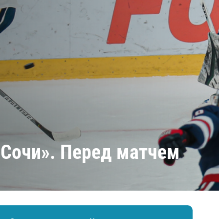
Амур
Барыс
Салават Юлаев
Сибирь
«Сочи». Перед матчем