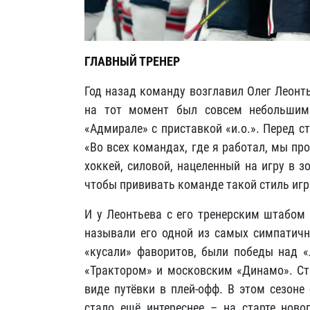
ГЛАВНЫЙ ТРЕНЕР
Год назад команду возглавил
Олег Леонть
на тот момент был совсем небольшим
«Адмирале» с приставкой «и.о.». Перед с
«Во всех командах, где я работал, мы п
хоккей, силовой, нацеленный на игру в 
чтобы прививать команде такой стиль игр
И у Леонтьева с его тренерским штабом 
называли его одной из самых симпатичн
«кусали» фаворитов, были победы над «
«Трактором» и московским «Динамо». Ста
виде путёвки в плей-офф. В этом сезоне
стало ещё интереснее – на старте ново