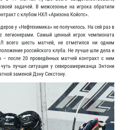
своей задачей. В межсезонье на игрока обратили
онтракт с клубом НХЛ «Аризона Койотс».
еров у «Нефтехимика» не получилось. На сей раз в
с легионерами. Самый ценный игрок чемпионата
Л всего шесть матчей, не отметился ни одним
положение российского клуба. Не лучше шли дела и
 – после 20 проведённых матчей контракт с ним
 чуть лучше ситуация у североамериканца Энтони
атной заменой Дэну Секстону.