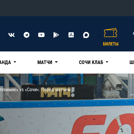
Конференция «Восток»
Дивизион Харламова
БИЛЕТЫ
Автомобилист
сляции
Ак Барс
АНДА
МАТЧИ
СОЧИ КЛАБ
Ш
Металлург Мг
Нефтехимик
 трансляции
техимик» vs «Сочи». Перед матчем
Трактор
магазин
Дивизион Чернышева
Авангард
ние КХЛ
Адмирал