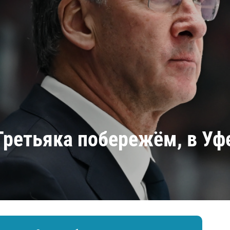
Амур
Барыс
Салават Юлаев
Сибирь
«Третьяка побережём, в Уф