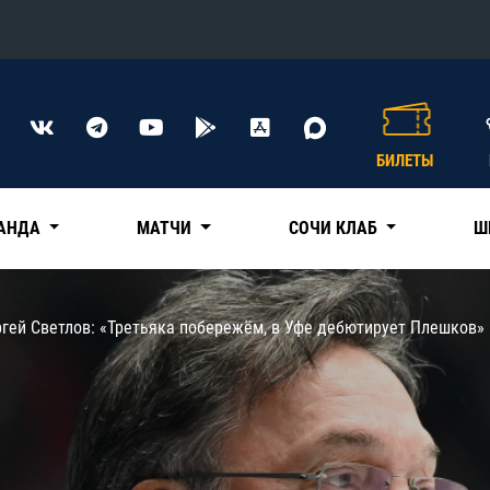
Конференция «Восток»
Дивизион Харламова
БИЛЕТЫ
Автомобилист
сляции
Ак Барс
АНДА
МАТЧИ
СОЧИ КЛАБ
Ш
Металлург Мг
Нефтехимик
 трансляции
гей Светлов: «Третьяка побережём, в Уфе дебютирует Плешков»
Трактор
магазин
Дивизион Чернышева
Авангард
ние КХЛ
Адмирал