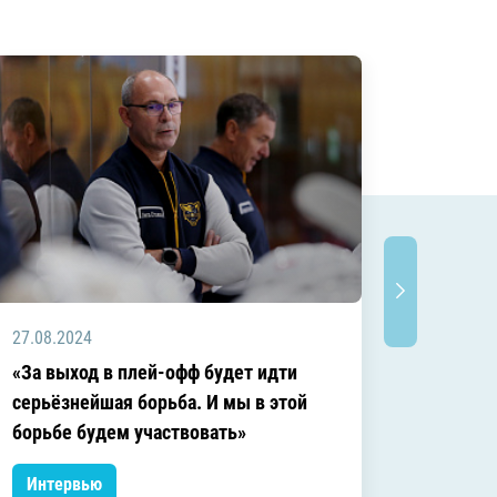
27.08.2024
02.08.2
«За выход в плей-офф будет идти
«Сокра
серьёзнейшая борьба. И мы в этой
правил
борьбе будем участвовать»
Интервью
Интер