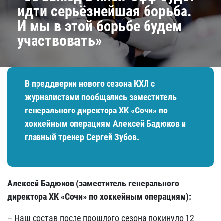
идти серьёзнейшая борьба.
И мы в этой борьбе будем
участвовать»
В преддверии нового сезона КХЛ с
журналистами пообщались заместитель
генерального директора ХК «Сочи» по
хоккейным операциям Алексей Бадюков и
главный тренер Сергей Зубов.
Алексей Бадюков (заместитель генерального
директора ХК «Сочи» по хоккейным операциям):
– Наш состав после прошлого сезона покинуло 12