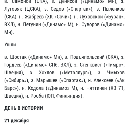
в. Самонов (СКА), з. Денисов («Динамо» Мн), з.
Луговяк (ЦСКА), з. Седов («Спартак»), з. Пыленков
(СКА), н. Жабреев (ХК «Сочи»), н. Луховской («Буран»,
ВХЛ), н. Петунин («Динамо» М), н. Суворов («Динамо»
Мн).
Ушли
в. Шостак («Динамо» Мн), в. Подъяпольский (СКА), з.
Гордеев («Динамо» СПб, ВХЛ), з. Стенквист («Тимро»,
Швеция), з. Хохлов («Металлург»), з. Чмыхов
(«Сибирь»), з. Марышев («Спартак»), н. Алексеев («Ак
Барс»), н. Кодола («Динамо» М), н. Няттинен (ХВ 71,
Швеция), н. Рооба (ЮП, Финляндия).
ДЕНЬ В ИСТОРИИ
21 декабря