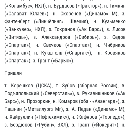
(«Коламбус», НХЛ), н. Бурдасов («Трактор»), н. Тимкин
(«Салават Юлаев»), н. Скоренов («Динамо» М), з.
Фантенберг («Линчёпинг». Швеция), н. Кузьменко
(«Ванкувер», НХЛ), з. Токранов («Ак Барс»), з. Лисов
(«Витязь»), з. Александров («Сибирь»), з. Седов
(«Спартак»), н. Свечков («Спартак»), н. Чибриков
(«Спартак»), н. Кукштель («Спартак»), н. Кровяков
(«Спартак»), з. Грант («Барыс»).
Пришли
т. Корешков (ЦСКА), т. Зубов (сборная России), в.
Подъяпольский («Северсталь»), з. Рукавишников («Ак
Барс»), н. Прохоркин, н. Комаров (оба - «Авангард»), з.
Пашнин («Металлург» Мг), з. А. Педан («Динамо» М),
н. Хайруллин («Нефтехимик»), н. Жафяров («Торпедо»),
з. Бердюков («Рубин», ВХЛ), з. Грант («Йокерит»), н.