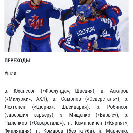
ПЕРЕХОДЫ
Ушли
в. Юханссон («Фрёлунда», Швеция), в. Аскаров
(«Милуоки», АХЛ), в. Самонов («Северсталь»), з.
Лехтонен («Цюрих», Швейцария), з. Робинсон
(завершил карьеру), з. Мищенко («Барыс»), з.
Пыленков («Северсталь»), н. Кемппайнен («Кярпят»,
Финляндия), н. Комаров (без клуба), н. Марченко