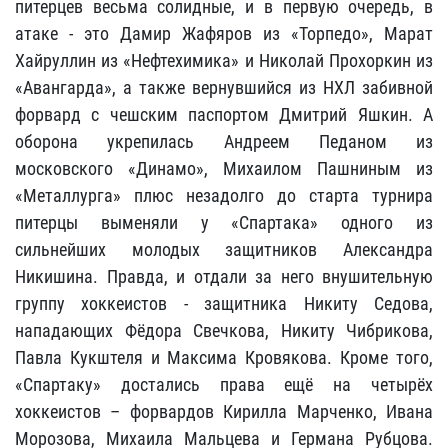
питерцев весьма солидные, и в первую очередь, в
атаке - это Дамир Жафяров из «Торпедо», Марат
Хайруллин из «Нефтехимика» и Николай Прохоркин из
«Авангарда», а также вернувшийся из НХЛ забивной
форвард с чешским паспортом Дмитрий Яшкин. А
оборона укрепилась Андреем Педаном из
московского «Динамо», Михаилом Пашниным из
«Металлурга» плюс незадолго до старта турнира
питерцы выменяли у «Спартака» одного из
сильнейших молодых защитников Александра
Никишина. Правда, и отдали за него внушительную
группу хоккеистов - защитника Никиту Седова,
нападающих Фёдора Свечкова, Никиту Чибрикова,
Павла Кукштеля и Максима Кровякова. Кроме того,
«Спартаку» достались права ещё на четырёх
хоккеистов – форвардов Кирилла Марченко, Ивана
Морозова, Михаила Мальцева и Германа Рубцова.