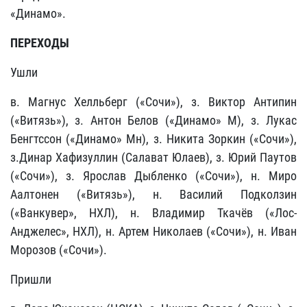
«Динамо».
ПЕРЕХОДЫ
Ушли
в. Магнус Хелльберг («Сочи»), з. Виктор Антипин
(«Витязь»), з. Антон Белов («Динамо» М), з. Лукас
Бенгтссон («Динамо» Мн), з. Никита Зоркин («Сочи»),
з.Динар Хафизуллин (Салават Юлаев), з. Юрий Паутов
(«Сочи»), з. Ярослав Дыбленко («Сочи»), н. Миро
Аалтонен («Витязь»), н. Василий Подколзин
(«Ванкувер», НХЛ), н. Владимир Ткачёв («Лос-
Анджелес», НХЛ), н. Артем Николаев («Сочи»), н. Иван
Морозов («Сочи»).
Пришли