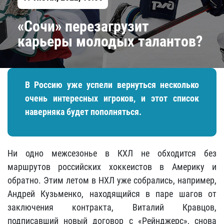
«Сочи» перезагрузит
карьеры молодых талантов?
В Россию уже успели вернуться несколько
очень интересных игроков, и этот список
наверняка будет пополняться.
Ни одно межсезонье в КХЛ не обходится без
маршрутов российских хоккеистов в Америку и
обратно. Этим летом в НХЛ уже собрались, например,
Андрей Кузьменко, находящийся в паре шагов от
заключения контракта, Виталий Кравцов,
подписавший новый договор с «Рейнджерс», снова