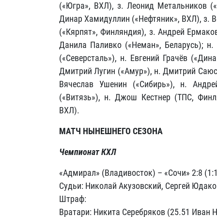
(«Югра», ВХЛ), з. Леонид Метальников («
Динар Хамидуллин («Нефтяник», ВХЛ), з. В
(«Кярпят», Финляндия), з. Андрей Ермаков
Данила Паливко («Неман», Беларусь); н.
(«Северсталь»), н. Евгений Грачёв («Дин
Дмитрий Лугин («Амур»), н. Дмитрий Саюст
Вячеслав Ушенин («Сибирь»), н. Андр
(«Витязь»), н. Джош Кестнер (ТПС, Финл
ВХЛ).
МАТЧ НЫНЕШНЕГО СЕЗОНА
Чемпионат КХЛ
«Адмирал» (Владивосток) – «Сочи» 2:8 (1:1, 
Судьи: Николай Акузовский, Сергей Юдако
Штраф:
Вратари: Никита Серебряков (25.51 Иван 