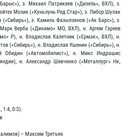
Барыс»), з. Михаил Патрикеев («Дизель», ВХЛ), з.
ойтех Мозик («Куньлунь Ред Стар»), з. Либор Шулак
 («Сибирь»), з. Камиль Фазылзянов («Ак Барс»), з.
 Марк Верба («Динамо» МО, ВХЛ), н. Артем Гареев
амо» Р), н. Владислав Калетник («Ермак», ВХЛ), н.
ов («Сибирь»), н. Владислав Ушенин («Сибирь»), н.
ей Обидин («Автомобилист»), н. Микс Индрашис
яндия), н. Александр Шевченко («Металлург» Нк,
1:4, 0:3).
в
Налимов) – Максим Третьяк