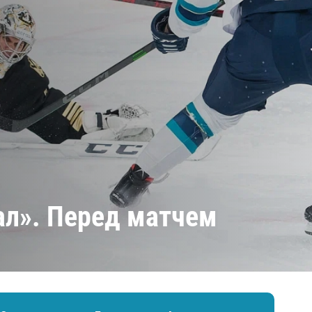
Амур
Барыс
Салават Юлаев
Сибирь
ал». Перед матчем