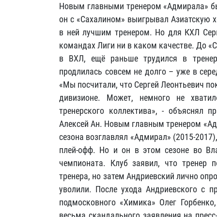
Новым главными тренером «Адмирала» был
он с «Сахалином» выигрывал Азиатскую х
в ней лучшим тренером. Но для КХЛ Серг
командах Лиги ни в каком качестве. До 
в ВХЛ, ещё раньше трудился в трене
продлилась совсем не долго – уже в сере
«Мы посчитали, что Сергей Леонтьевич по
дивизионе. Может, немного не хват
тренерского коллектива», - объяснял п
Алексей Ан. Новым главным тренером «Ад
сезона возглавлял «Адмирал» (2015-2017
плей-офф. Но и он в этом сезоне во Вл
чемпионата. Клуб заявил, что тренер 
тренера, но затем Андриевский лично опр
уволили. После ухода Андриевского с п
подмосковного «Химика» Олег Горбенко,
весьма скандального заявления на пресс