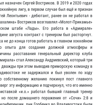
 назначен Сергей Востриков. В 2019 и 2020 годах
оккейную лигу, в первом случае был ещё и признан
ей Леонтьевич - дебютант, ранее он не работал в
«Сахалина» Востриков возглавлял «Молот-Прикамье»
рском штабе «Лады». Его работа в «Адмирале»
дине августа контракт с тренером был расторгнут.
ка не до конца готов работать в главном хоккейном
ило опыта для создания должной атмосферы и
ричины расставания генеральный директор клуба
мирала» стал Александр Андриевский, который три
), дважды при этом выводив приморскую команду в
адивостоке не задержался и был уволен по ходу
по собственному желанию покинул пост главного
оверг эту информацию и подчеркнул, что его именно
риставкой «и.о.» работал бывший главный тренер
 но после домашнего поражения от «Сочи» 2:8 и
-конференции, дни Горбенко во Владивостоке были