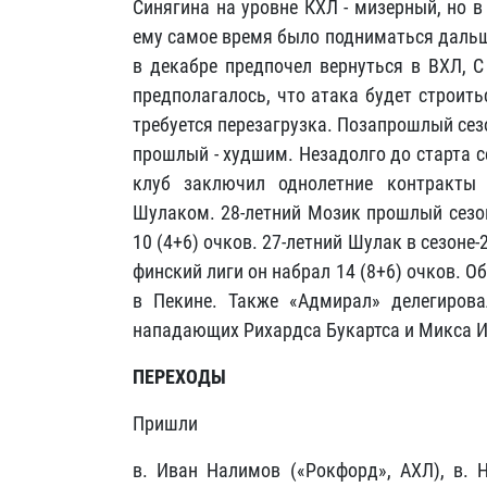
Синягина на уровне КХЛ - мизерный, но 
ему самое время было подниматься дальше
в декабре предпочел вернуться в ВХЛ, 
предполагалось, что атака будет строит
требуется перезагрузка. Позапрошлый сезо
прошлый - худшим. Незадолго до старта с
клуб заключил однолетние контракт
Шулаком. 28-летний Мозик прошлый сезон
10 (4+6) очков. 27-летний Шулак в сезоне
финский лиги он набрал 14 (8+6) очков. О
в Пекине. Также «Адмирал» делегиров
нападающих Рихардса Букартса и Микса 
ПЕРЕХОДЫ
Пришли
в. Иван Налимов («Рокфорд», АХЛ), в. Н