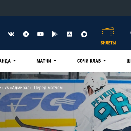
Конференция «Восток»
Дивизион Харламова
БИЛЕТЫ
Автомобилист
сляции
Ак Барс
АНДА
МАТЧИ
СОЧИ КЛАБ
Ш
Металлург Мг
Нефтехимик
 трансляции
и» vs «Адмирал». Перед матчем
Трактор
магазин
Дивизион Чернышева
Авангард
ние КХЛ
Адмирал