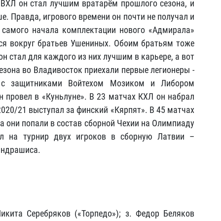
в ВХЛ он стал лучшим вратарём прошлого сезона, и
. Правда, игрового времени он почти не получал и
С самого начала комплектации нового «Адмирала»
ься вокруг братьев Ушениных. Обоим братьям тоже
н стал для каждого из них лучшим в карьере, а вот
езона во Владивосток приехали первые легионеры -
ы с защитниками Войтехом Мозиком и Либором
 провел в «Куньлуне». В 23 матчах КХЛ он набрал
-2020/21 выступал за финский «Кярпят». В 45 матчах
ба они попали в состав сборной Чехии на Олимпиаду
ал на турнир двух игроков в сборную Латвии –
Индрашиса.
икита Серебряков («Торпедо»); з. Федор Беляков