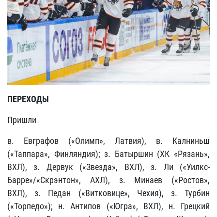
ПЕРЕХОДЫ
Пришли
в. Евграфов
(«Олимп», Латвия), в.
Калниньш
(«Таппара», Финляндия);
з. Батыршин
(ХК «Рязань»,
ВХЛ), з.
Дервук
(«Звезда», ВХЛ), з. Ли («Уилкс-
Барре»/«Скрэнтон», АХЛ), з. Минаев («Ростов»,
ВХЛ), з.
Педан
(«Витковице», Чехия), з.
Турбин
(«Торпедо»);
н. Антипов
(«Югра», ВХЛ), н.
Грецкий