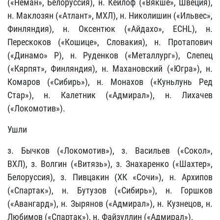
(«Неман», Белоруссия), н.
Кейлоф
(«Вякше», Швеция),
н. Маклозян («Атлант», МХЛ), н.
Николишин
(«Ильвес»,
Финляндия), н. Оксентюк («Айдахо», ECHL), н.
Перескоков
(«Кошице», Словакия), н.
Протапович
(«Динамо» Р), н.
Руденков
(«Металлург»),
Слепец
(«Кярпят», Финляндия), н. Махановский («Югра»), н.
Комаров («Сибирь»), н. Монахов («Куньлунь Ред
Стар»), н. Калетник («Адмирал»), н. Лихачев
(«Локомотив»).
Ушли
з.
Бычков
(«Локомотив»), з.
Васильев
(«Сокол»,
ВХЛ), з.
Волгин
(«Витязь»), з.
Знахаренко («Шахтер»,
Белоруссия)
, з.
Пивцакин
(ХК «Сочи»), н.
Архипов
(«Спартак»), н.
Бутузов
(«Сибирь»), н.
Горшков
(«Авангард»), н.
Зырянов
(«Адмирал»), н.
Кузнецов
, н.
Любимов
(«Спартак»), н.
Файзуллин («Адмирал»)
.