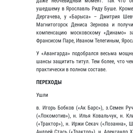
даже неочевидный момент. Так что он
ушедшему в Ярославль Риду Буше. Кроме 
Дергачева, у «Барыса» – Дмитрия Шевч
Магнитогорск Дениса Зернова и получ
компенсацию московскому «Динамо» з
Франсисом Паре, Иваном Телегиным, Яро
У «Авангарда» подобрался весьма мощны
шансы защитить титул. Тем более, что ч
практически в полном составе.
ПЕРЕХОДЫ
Ушли
в. Игорь Бобков («Ак Барс»), з.Семен Ру
(«Локомотив»), н. Илья Ковальчук, н. Кл
(«Трактор»), н. Иржи Секач («Лозанна», Ш
Андрей Стась («Трактор»), н. Александр Х