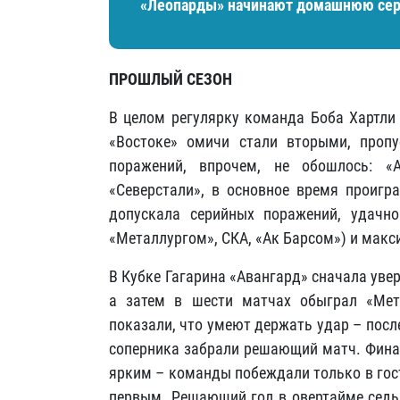
«Леопарды» начинают домашнюю сери
ПРОШЛЫЙ СЕЗОН
В целом регулярку команда Боба Хартли 
«Востоке» омичи стали вторыми, проп
поражений, впрочем, не обошлось: «
«Северстали», в основное время проигра
допускала серийных поражений, удачн
«Металлургом», СКА, «Ак Барсом») и макс
В Кубке Гагарина «Авангард» сначала увер
а затем в шести матчах обыграл «Мет
показали, что умеют держать удар – посл
соперника забрали решающий матч. Финал
ярким – команды побеждали только в гост
первым. Решающий гол в овертайме седьм