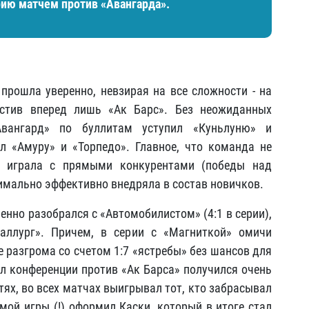
ю матчем против «Авангарда».
прошла уверенно, невзирая на все сложности - на
устив вперед лишь «Ак Барс». Без неожиданных
Авангард» по буллитам уступил «Куньлуню» и
л «Амуру» и «Торпедо». Главное, что команда не
о играла с прямыми конкурентами (победы над
имально эффективно внедряла в состав новичков.
енно разобрался с «Автомобилистом» (4:1 в серии),
аллург». Причем, в серии с «Магниткой» омичи
е разгрома со счетом 1:7 «ястребы» без шансов для
 конференции против «Ак Барса» получился очень
ях, во всех матчах выигрывал тот, кто забрасывал
ой игры (!) оформил Каски, который в итоге стал