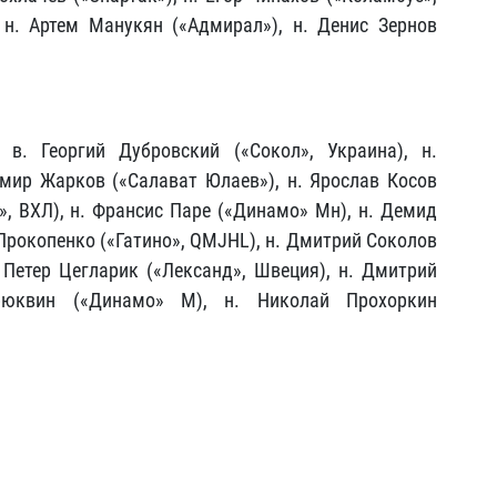
 н. Артем Манукян («Адмирал»), н. Денис Зернов
 в. Георгий Дубровский («Сокол», Украина), н.
имир Жарков («Салават Юлаев»), н. Ярослав Косов
», ВХЛ), н. Франсис Паре («Динамо» Мн), н. Демид
 Прокопенко («Гатино», QMJHL), н. Дмитрий Соколов
. Петер Цегларик («Лександ», Швеция), н. Дмитрий
рюквин («Динамо» М), н. Николай Прохоркин