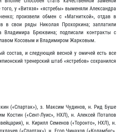
 вполне способен стать качественной заменой
того, у «Витязя» «ястребы» выменяли Александра
енко; произвели обмен с «Магниткой», отдав в
ив в свои ряды Николая Прохоркина; заплатили
а Владимира Брюквина; подписали контракты с
славом Косовым и Владимиром Жарковым.
й состав, и следующей весной у омичей есть все
емпионский тренерский штаб «ястребов» сохранился
чкин («Спартак»), з. Максим Чудинов, н. Рид Буше
им Костин («Сент-Луис», НХЛ), н. Алексей Потапов
вейцария), н. Кирилл Семенов («Торонто», НХЛ), н.
охлачев («Спартак»), н. Егор Чинахов («Коламбус»,