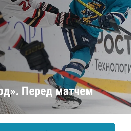
Амур
Барыс
Салават Юлаев
Сибирь
ард». Перед матчем