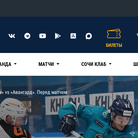
Конференция «Восток»
Дивизион Харламова
БИЛЕТЫ
Автомобилист
сляции
Ак Барс
АНДА
МАТЧИ
СОЧИ КЛАБ
Ш
Металлург Мг
Нефтехимик
 трансляции
и» vs «Авангард». Перед матчем
Трактор
магазин
Дивизион Чернышева
Авангард
ние КХЛ
Адмирал