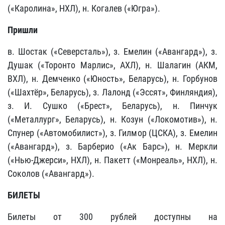
(«Каролина», НХЛ), н. Когалев («Югра»).
Пришли
в. Шостак («Северсталь»), з. Емелин («Авангард»), з.
Душак («Торонто Марлис», АХЛ), н. Шалагин (АКМ,
ВХЛ), н. Демченко («Юность», Беларусь), н. Горбунов
(«Шахтёр», Беларусь), з. Лалонд («Эссят», Финляндия),
з. И. Сушко («Брест», Беларусь), н. Пинчук
(«Металлург», Беларусь), н. Козун («Локомотив»), н.
Спунер («Автомобилист»), з. Гилмор (ЦСКА), з. Емелин
(«Авангард»), з. Барберио («Ак Барс»), н. Меркли
(«Нью-Джерси», НХЛ), н. Пакетт («Монреаль», НХЛ), н.
Соколов («Авангард»).
БИЛЕТЫ
Билеты от 300 рублей доступны на