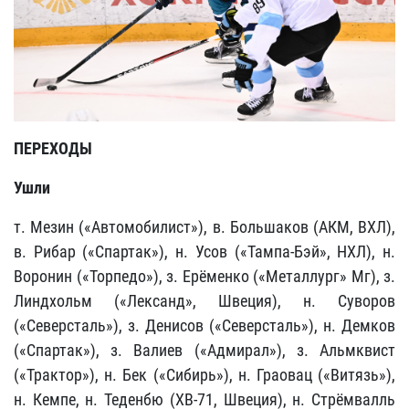
ПЕРЕХОДЫ
Ушли
т. Мезин («Автомобилист»), в. Большаков (АКМ, ВХЛ),
в. Рибар («Спартак»), н. Усов («Тампа-Бэй», НХЛ), н.
Воронин («Торпедо»), з. Ерёменко («Металлург» Мг), з.
Линдхольм («Лександ», Швеция), н. Суворов
(«Северсталь»), з. Денисов («Северсталь»), н. Демков
(«Спартак»), з. Валиев («Адмирал»), з. Альмквист
(«Трактор»), н. Бек («Сибирь»), н. Граовац («Витязь»),
н. Кемпе, н. Теденбю (ХВ-71, Швеция), н. Стрёмвалль