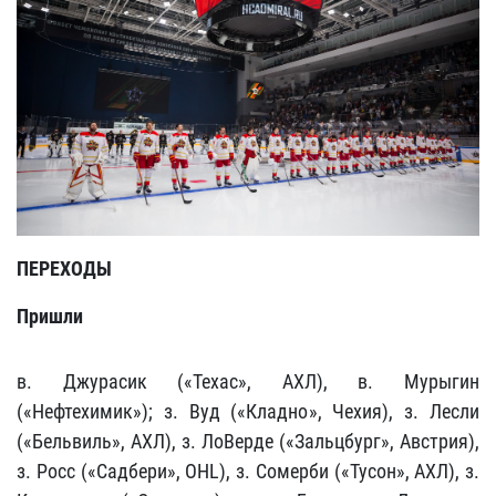
ПЕРЕХОДЫ
Пришли
в. Джурасик («Техас», АХЛ), в. Мурыгин
(«Нефтехимик»); з. Вуд («Кладно», Чехия), з. Лесли
(«Бельвиль», АХЛ), з. ЛоВерде («Зальцбург», Австрия),
з. Росс («Садбери», OHL), з. Сомерби («Тусон», АХЛ), з.