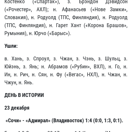
Костенко («Спартак»), з. Брэндон Дэвидсон
(«Рочестер», АХЛ); н. Афанасьев («Нове Замки»,
Словакия), н. Родуолд (ТПС, Финляндия), н. Родуолд
(ТПС, Финляндия), н. Гарет Хант («Корона Брашов»,
Румыния), н. Юрчо («Барыс»).
Ушли:
в. Хань,
з.
Спроул
,
з. Чжан
, з.
Чэнь
, з.
Шульц
, з.
Юйэнь
,
з. Янь
; н.
Абрамов («Рубин», ВХЛ
), н.
Го
, н.
Ин
, н.
Рич
, н.
Сян
, н.
Фу («Вегас», НХЛ
), н.
Чжан
, н.
Чжун
, н.
Янь
.
ДЕНЬ В ИСТОРИИ
23 декабря
«Сочи» - «Адмирал» (Владивосток) 1:4 (0:0, 1:3, 0:1).