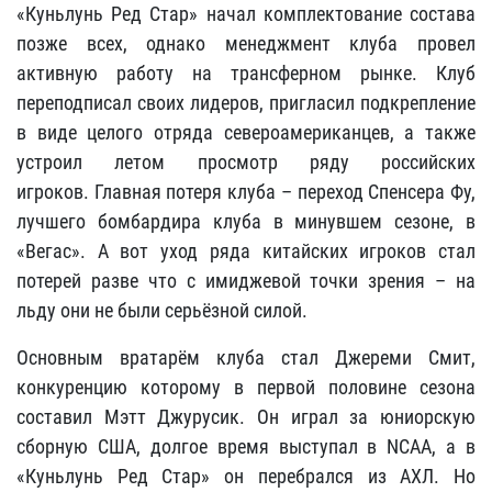
«Куньлунь Ред Стар» начал комплектование состава
позже всех, однако менеджмент клуба провел
активную работу на трансферном рынке. Клуб
переподписал своих лидеров, пригласил подкрепление
в виде целого отряда североамериканцев, а также
устроил летом просмотр ряду российских
игроков. Главная потеря клуба – переход
Спенсера Фу
,
лучшего бомбардира клуба в минувшем сезоне, в
«Вегас». А вот уход ряда китайских игроков стал
потерей разве что с имиджевой точки зрения – на
льду они не были серьёзной силой.
Основным вратарём клуба стал
Джереми Смит
,
конкуренцию которому в первой половине сезона
составил
Мэтт Джурусик
. Он играл за юниорскую
сборную США, долгое время выступал в NCAA, а в
«Куньлунь Ред Стар» он перебрался из АХЛ. Но