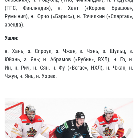
(ТПС, Финляндия), н. Хант («Корона Брашов»,
Румыния), н. Юрчо («Барыс»), н. Точилкин («Спартак»,
аренда).
Ушли:
в. Хань,
з.
Спроул
,
з. Чжан
, з.
Чэнь
, з.
Шульц
, з.
Юйэнь
,
з. Янь
; н.
Абрамов («Рубин», ВХЛ
), н.
Го
, н.
Ин
, н.
Рич
, н.
Сян
, н.
Фу («Вегас», НХЛ
), н.
Чжан
, н.
Чжун
, н.
Янь
, н. Уэрек.