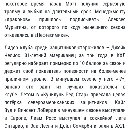
некоторое время назад Мэтт получил серьёзную
травму и выбыл на длительный срок. Менеджменту
«драконов» пришлось подписывать Алексея
Мурыгина, от которого по ходу нынешнего сезона
отказались в «Нефтехимике».
Лидер клуба среди защитников-старожилов –
Джейк
Челиос
. 31-летний американец за три года в КХЛ
регулярно набирает примерно по 10 баллов за сезон и
держит свой показатель полезности на более-менее
приличном уровне. В минувшем сезоне у него «-7»,
однако это один из лучших показателей в
клубе. Летом в «Куньлунь Ред Стар» приехала целая
пятёрка североамериканских защитников.
Кайл
Вуд
и
Винсент ЛоВерде
в минувшем сезоне выступали
в Европе,
Лиам Росс
выступал в хоккейной лиге
Онтарио, а
Зак Лесли
и
Дойл Сомерби
играли в АХЛ.