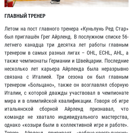
ГЛАВНЫЙ ТРЕНЕР
Летом на пост главного тренера «Куньлунь Ред Стар»
был приглашён
Грег Айрленд
. В послужном списке 56-
летнего канадца три десятка лет работы главным
тренером в самых разных лигах – OHL, ECHL, AHL, а
также чемпионаты Германии и Швейцарии. Последние
несколько лет карьера Айрленда была неразрывно
связана с Италией. Три сезона он был главным
тренером «Больцано», также он возглавлял сборную
Италии, с которой дважды участвовал в чемпионате
мира и в олимпийской квалификации. Говоря об игре
итальянской сборной Айрленд признавал, что
команде не хватало индивидуального мастерства,
однако «козыри были в коллективной игре и работе».
Теперь Айрленд прививает «рабоче-крестьянские»