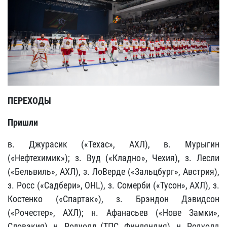
ПЕРЕХОДЫ
Пришли
в. Джурасик («Техас», АХЛ), в. Мурыгин
(«Нефтехимик»); з. Вуд («Кладно», Чехия), з. Лесли
(«Бельвиль», АХЛ), з. ЛоВерде («Зальцбург», Австрия),
з. Росс («Садбери», OHL), з. Сомерби («Тусон», АХЛ), з.
Костенко («Спартак»), з. Брэндон Дэвидсон
(«Рочестер», АХЛ); н. Афанасьев («Нове Замки»,
Словакия), н. Родуолд (ТПС, Финляндия), н. Родуолд