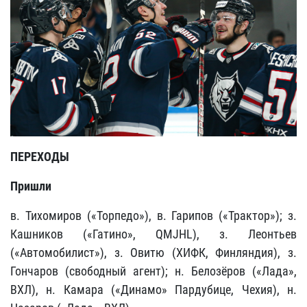
ПЕРЕХОДЫ
Пришли
в. Тихомиров
(«Торпедо»), в. Гарипов («Трактор»);
з.
Кашников («Гатино», QMJHL), з.
Леонтьев
(«Автомобилист»
), з.
Овитю (ХИФК, Финляндия
), з.
Гончаров (свободный агент);
н.
Белозёров («Лада»,
ВХЛ), н. Камара («Динамо» Пардубице, Чехия), н.