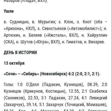
Назаров («Лада», ВХЛ
).
Ушли
в. Судницын, в. Мурыгин; з.
Клок, з.
Кнот (оба –
«Аризона», НХЛ
), з.
Севостьянов («Автомобилист»
); н.
Артюхин
, н.
Беляев («Ижсталь», ВХЛ
), н.
Хайруллин
(СКА
), н.
Шутов («Югра», ВХЛ
), н. Гиматов, н. Вихарев.
ДЕНЬ В ИСТОРИИ
13 октября
«Сочи» – «Сибирь» (Новосибирск) 6:2 (2:0, 2:1, 2:1).
Голы: 1:0 О'Делл (Падакин, Кузнецов), 08.39, 2:0
Кузнецов (Крикунов, Костицын), 12.55, 2:1 Скабелка
(Санников), 22.53, 3:1 Падакин, 27.24, 4:1 Левицкий
(Захарчук), 39.14, 5:1 Захарчук (Точицкий, Мамашев),