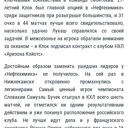
летний Клок был главной опцией в «Нефтехимике»
среди защитников при розыгрыше большинства, и 31
очко в 44 матчах лучше всего свидетельствовало,
насколько удачно Лукаш справлялся со своей
задачей. В межсезонье на игрока обратили внимание
за океаном – и Клок подписал контракт с клубом НХЛ
«Аризона Койотс».
Достойным образом заменить ушедших лидеров у
«Нефтехимика» не получилось. На сей раз в
Нижнекамске откровенно промахнулись с
легионерами. Самый ценный игрок чемпионата
Словакии Самуэль Бучек отыграл в КХЛ всего шесть
матчей, не отметился ни одним результативным
действием и уже покинул расположение российского
клуба. Не лучше идут дела и у французского
защитника Йоанна Овитю, набравшего два очка в 16