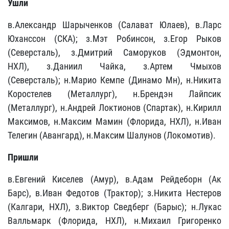
Ушли
в.Александр Шарыченков (Салават Юлаев), в.Ларс
Юханссон (СКА); з.Мэт Робинсон, з.Егор Рыков
(Северсталь), з.Дмитрий Саморуков (Эдмонтон,
НХЛ), з.Даниил Чайка, з.Артем Чмыхов
(Северсталь); н.Марио Кемпе (Динамо Мн), н.Никита
Коростелев (Металлург), н.Брендэн Лайпсик
(Металлург), н.Андрей Локтионов (Спартак), н.Кирилл
Максимов, н.Максим Мамин (Флорида, НХЛ), н.Иван
Телегин (Авангард), н.Максим Шалунов (Локомотив).
Пришли
в.Евгений Киселев (Амур), в.Адам Рейдеборн (Ак
Барс), в.Иван Федотов (Трактор); з.Никита Нестеров
(Калгари, НХЛ), з.Виктор Сведберг (Барыс); н.Лукас
Валльмарк (Флорида, НХЛ), н.Михаил Григоренко