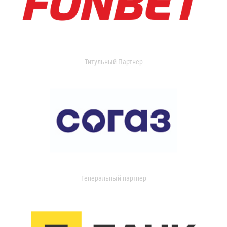
Титульный Партнер
Генеральный партнер