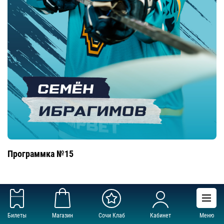
Программка №15
Билеты
Магазин
Сочи Клаб
Кабинет
Меню