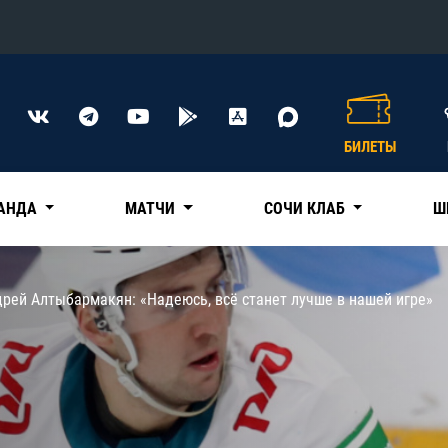
Конференция «Восток»
Дивизион Харламова
БИЛЕТЫ
Автомобилист
сляции
Ак Барс
АНДА
МАТЧИ
СОЧИ КЛАБ
Ш
Металлург Мг
Нефтехимик
 трансляции
рей Алтыбармакян: «Надеюсь, всё станет лучше в нашей игре»
Трактор
магазин
Дивизион Чернышева
Авангард
ние КХЛ
Адмирал