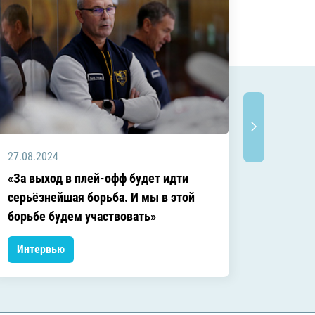
27.08.2024
02.08.2
«За выход в плей-офф будет идти
«Сокра
серьёзнейшая борьба. И мы в этой
правил
борьбе будем участвовать»
Интервью
Интер