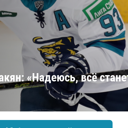
Амур
Барыс
Салават Юлаев
Сибирь
кян: «Надеюсь, всё стане