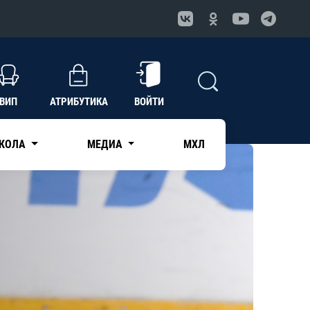
ВИП
АТРИБУТИКА
ВОЙТИ
КОЛА
МЕДИА
МХЛ