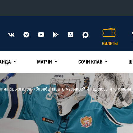
Конференция «Восток»
Дивизион Харламова
БИЛЕТЫ
Автомобилист
сляции
Ак Барс
АНДА
МАТЧИ
СОЧИ КЛАБ
Ш
Металлург Мг
Нефтехимик
 трансляции
иил Брызгалов: «Зарабатывать музыкой? Я надеюсь, что у меня 
Трактор
магазин
Дивизион Чернышева
Авангард
ние КХЛ
Адмирал