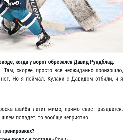
иоде, когда у ворот обрезался Давид Рундблад.
. Там, скорее, просто все неожиданно произошло,
ног. Но я поймал. Кулаки с Давидом отбили, и я
роска шайба летит мимо, прямо свист раздается.
 в шлем попадет, то вообще неприятно.
а тренировках?
 тренировок в составе «Сочи».