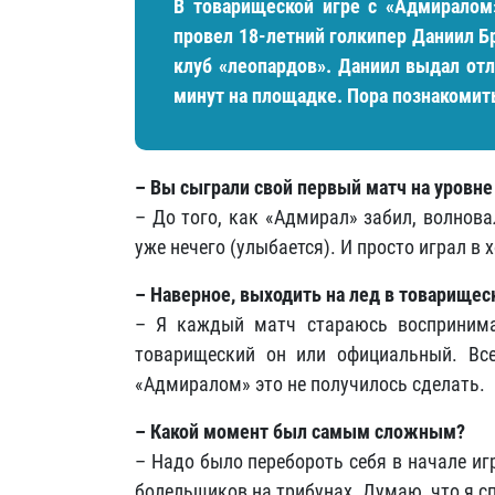
В товарищеской игре с «Адмиралом
провел 18-летний голкипер Даниил Б
клуб «леопардов». Даниил выдал отл
минут на площадке. Пора познакомит
– Вы сыграли свой первый матч на уровне
– До того, как «Адмирал» забил, волнова
уже нечего (улыбается). И просто играл в 
– Наверное, выходить на лед в товарищес
– Я каждый матч стараюсь воспринима
товарищеский он или официальный. Все
«Адмиралом» это не получилось сделать.
– Какой момент был самым сложным?
– Надо было перебороть себя в начале иг
болельщиков на трибунах. Думаю, что я сп