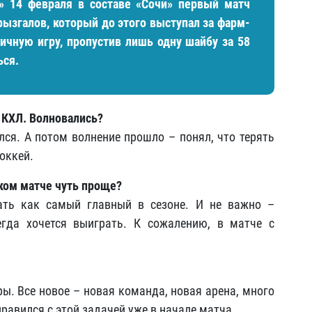
» 14 февраля в составе «Сочи» первый матч
рызгалов, который до этого выступал за фарм-
ичную игру, пропустив лишь одну шайбу за 58
ься.
 КХЛ. Волновались?
лся. А потом волнение прошло – понял, что терять
хоккей.
ком матче чуть проще?
ть как самый главный в сезоне. И не важно –
гда хочется выиграть. К сожалению, в матче с
ры. Все новое – новая команда, новая арена, много
равился с этой задачей уже в начале матча.