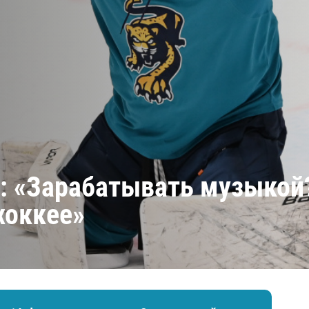
Амур
Барыс
Салават Юлаев
Сибирь
: «Зарабатывать музыкой?
хоккее»