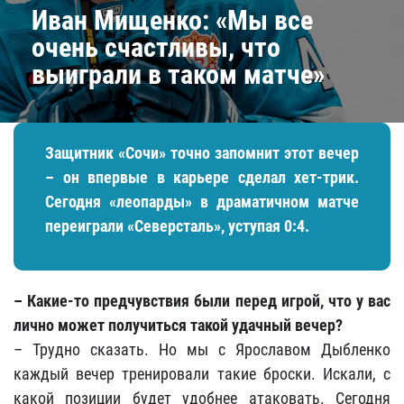
Иван Мищенко: «Мы все
очень счастливы, что
выиграли в таком матче»
Защитник «Сочи» точно запомнит этот вечер
– он впервые в карьере сделал хет-трик.
Сегодня «леопарды» в драматичном матче
переиграли «Северсталь», уступая 0:4.
– Какие-то предчувствия были перед игрой, что у вас
лично может получиться такой удачный вечер?
– Трудно сказать. Но мы с Ярославом Дыбленко
каждый вечер тренировали такие броски. Искали, с
какой позиции будет удобнее атаковать. Сегодня