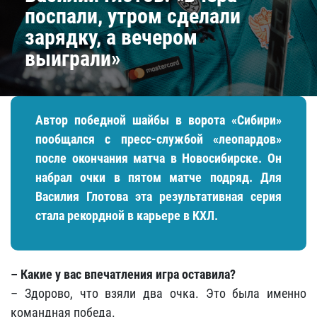
поспали, утром сделали
зарядку, а вечером
выиграли»
Автор победной шайбы в ворота «Сибири»
пообщался с пресс-службой «леопардов»
после окончания матча в Новосибирске. Он
набрал очки в пятом матче подряд. Для
Василия Глотова эта результативная серия
стала рекордной в карьере в КХЛ.
– Какие у вас впечатления игра оставила?
– Здорово, что взяли два очка. Это была именно
командная победа.