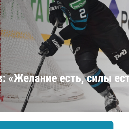
Амур
Барыс
Салават Юлаев
Сибирь
: «Желание есть, силы ест