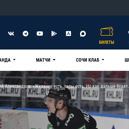
Конференция «Восток»
Дивизион Харламова
БИЛЕТЫ
Автомобилист
сляции
Ак Барс
АНДА
МАТЧИ
СОЧИ КЛАБ
Ш
Металлург Мг
Нефтехимик
 трансляции
й Александров: «Желание есть, силы есть. Но как дальше будет
Трактор
магазин
Дивизион Чернышева
Авангард
ние КХЛ
Адмирал