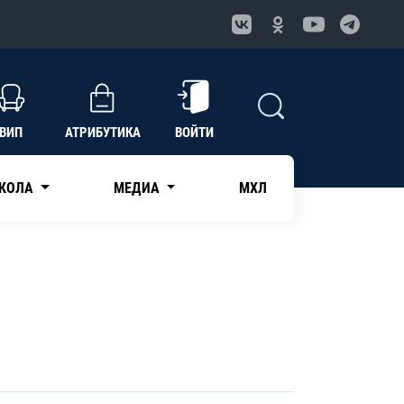
ВИП
АТРИБУТИКА
ВОЙТИ
КОЛА
МЕДИА
МХЛ