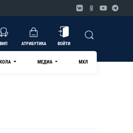
ВИП
АТРИБУТИКА
ВОЙТИ
КОЛА
МЕДИА
МХЛ