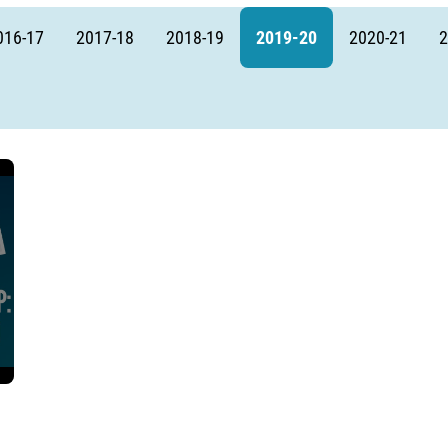
Амур
016-17
2017-18
2018-19
2019-20
2020-21
2
Барыс
Салават Юлаев
Сибирь