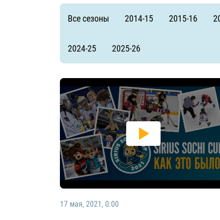
Локомотив
Все сезоны
2014-15
2015-16
2
Северсталь
ЦСКА
2024-25
2025-26
Шанхайские Драконы
17 мая, 2021, 0:00